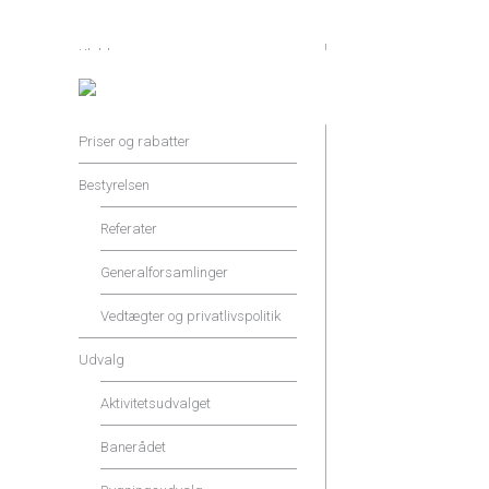
Klubben
På grund af Skt. Han
Shop og Service
den 23. juni
Priser og rabatter
Bestyrelsen
Referater
Generalforsamlinger
Vedtægter og privatlivspolitik
Udvalg
Aktivitetsudvalget
Banerådet