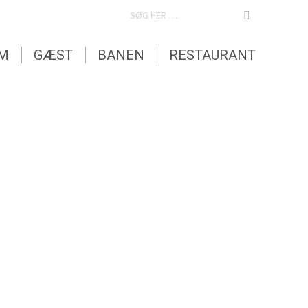
SEARCH:
EM
GÆST
BANEN
RESTAURANT
EM
GÆST
BANEN
RESTAURANT