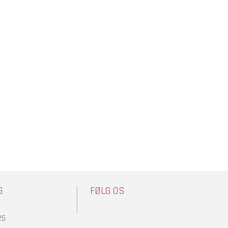
G
FØLG OS
25