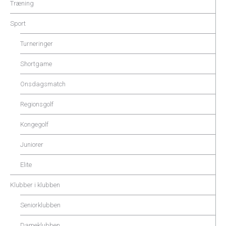
Træning
Sport
Turneringer
Shortgame
Onsdagsmatch
Regionsgolf
Kongegolf
Juniorer
Elite
Klubber i klubben
Seniorklubben
Dameklubben