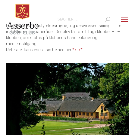
Search:
På det seneste bestyrelsesmøde, tog bestyrelsen stilling til fire
indstillinger fra banerådet. Der blev talt om tiltag i klubber – i –
klubben, om status på klubbens handleplaner og
medlemstilgang.
Referatet kan læses i sin helhed her
*klik*