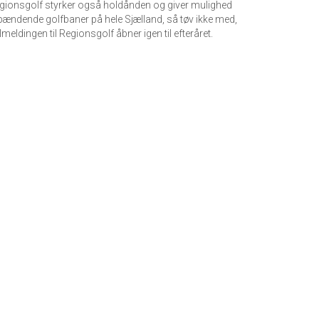
egionsgolf styrker også holdånden og giver mulighed
 spændende golfbaner på hele Sjælland, så tøv ikke med,
tilmeldingen til Regionsgolf åbner igen til efteråret.