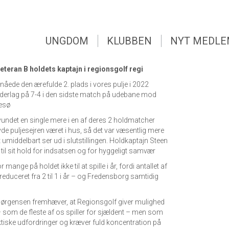
UNGDOM
KLUBBEN
NYT MEDL
a Veteran B holdets kaptajn i regionsgolf regi
nåede den ærefulde 2. plads i vores pulje i 2022
ederlag på 7-4 i den sidste match på udebane mod
resø
 vundet en single mere i en af deres 2 holdmatcher
e puljesejren været i hus, så det var væsentlig mere
umiddelbart ser ud i slutstillingen. Holdkaptajn Steen
til sit hold for indsatsen og for hyggeligt samvær
mange på holdet ikke til at spille i år, fordi antallet af
reduceret fra 2 til 1 i år – og Fredensborg samtidig
Jørgensen fremhæver, at Regionsgolf giver mulighed
l – som de fleste af os spiller for sjældent – men som
ktiske udfordringer og kræver fuld koncentration på