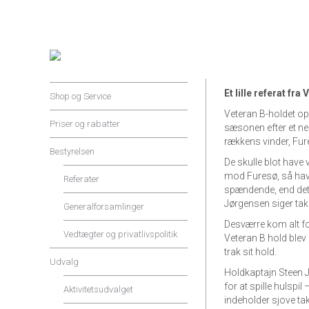
Klubben
Et lille referat fr
Shop og Service
Veteran B-holdet op
Priser og rabatter
sæsonen efter et n
rækkens vinder, Fu
Bestyrelsen
De skulle blot have
mod Furesø, så havd
Referater
spændende, end det 
Jørgensen siger tak 
Generalforsamlinger
Desværre kom alt for 
Vedtægter og privatlivspolitik
Veteran B hold blev 
trak sit hold.
Udvalg
Holdkaptajn Steen 
for at spille hulspi
Aktivitetsudvalget
indeholder sjove ta