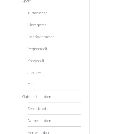
Sport
Turneringer
Shortgame
Onsdagsmatch
Regionsgolf
Kongegolf
Juniorer
Elite
Klubber i klubben
Seniorklubben
Dameklubben
Herreklubben