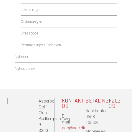
Lokale regler
Ordensregler
Dresscode
Retningslinjer i Teeboxen
Nyheder
Nyhedsbrev
KONTAKT
BETALING
FØLG
Asserbo
OS
OS
Golf
Bankkonto:
Club
E-
0553-
Bødkergaardsvej
mail:
105625
9
agc@agc.dk
3300
MobilePay: