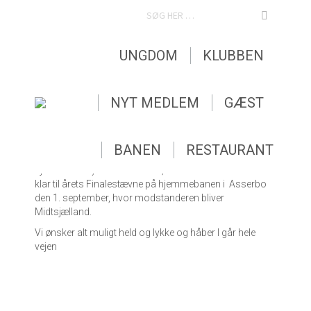
SEARCH:
UNGDOM
KLUBBEN
Veteran D holdet klar til finalen
NYT MEDLEM
GÆST
STORT til lykke til AGC`s Regionsgolfhold
i
Veteran D rækken, som vandt en sikker sejr
på 8-3
over Smørum i kvartfinalen i slutspillet.
BANEN
RESTAURANT
Semifinalen på Vallø mod Solrød (som næsten havde
hjemmebane) blev vundet 6-5, så nu er Veteran D holdet
klar til årets Finalestævne på hjemmebanen i Asserbo
den 1. september, hvor modstanderen bliver
Midtsjælland.
Vi ønsker alt muligt held og lykke og håber I går hele
vejen