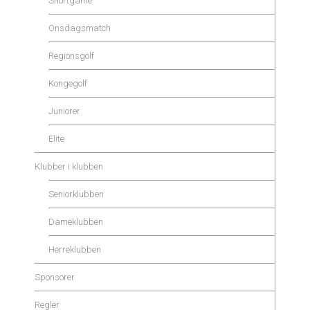
Shortgame
Onsdagsmatch
Regionsgolf
Kongegolf
Juniorer
Elite
Klubber i klubben
Seniorklubben
Dameklubben
Herreklubben
Sponsorer
Regler