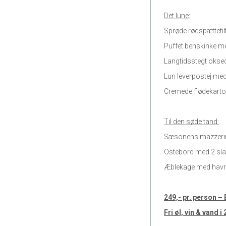
Det lune:
Sprøde rødspættefil
Puffet benskinke m
Langtidsstegt okse
Lun leverpostej me
Cremede flødekartof
Til den søde tand:
Sæsonens mazzeri
Ostebord med 2 slag
Æblekage med havr
249,- pr. person –
Fri øl, vin & vand i