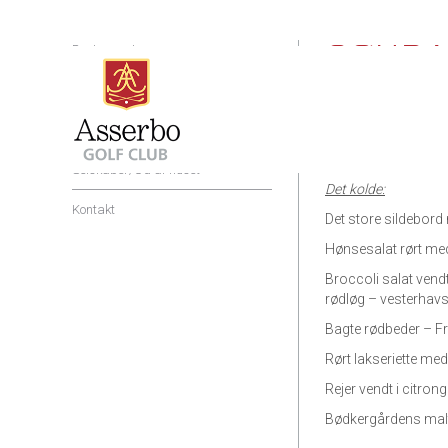
SØNDA
Restaurant
Åbningstider
BØDKERGÅRD
Menu
Serveres fra 11.00 t
Selskaber/Ud af huset
Det kolde:
Kontakt
Det store sildebord
Hønsesalat rørt me
Broccoli salat ven
rødløg – vesterhav
Bagte rødbeder – Fr
Rørt lakseriette med
Rejer vendt i citron
Bødkergårdens mal