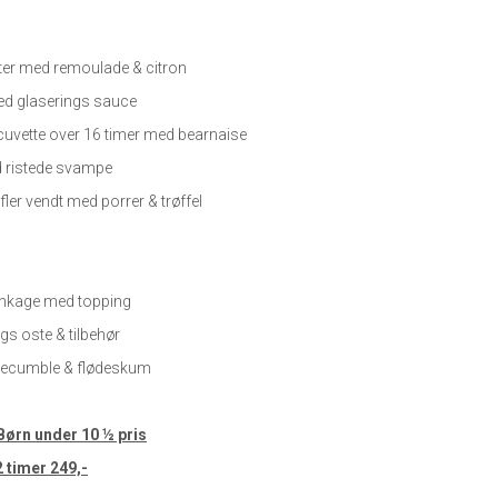
ter med remoulade & citron
ed glaserings sauce
cuvette over 16 timer med bearnaise
d ristede svampe
ler vendt med porrer & trøffel
nkage med topping
s oste & tilbehør
ecumble & flødeskum
 Børn under 10 ½ pris
 2 timer 249,-