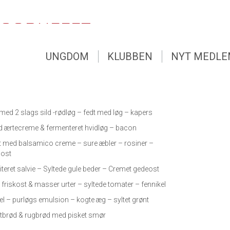
GSBUFFET
UNGDOM
KLUBBEN
NYT MEDL
UNGDOM
KLUBBEN
NYT MEDL
ENS STORE SØNDAGS BUFFET
il 15.30 hver søndag
 med 2 slags sild -rødløg – fedt med løg – kapers
d ærtecreme & fermenteret hvidløg – bacon
dt med balsamico creme – sure æbler – rosiner –
sost
iteret salvie – Syltede gule beder – Cremet gedeost
 friskost & masser urter – syltede tomater – fennikel
gel – purløgs emulsion – kogte æg – syltet grønt
tbrød & rugbrød med pisket smør