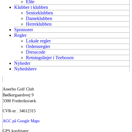
Elite
Klubber i klubben
Seniorklubben
Dameklubben
Herreklubben
Sponsorer
Regler
Lokale regler
Ordensregler
Dresscode
Retningslinjer i Teeboxen
Nyheder
Nyhedsbrev
Asserbo Golf Club
Bødkergaardsvej 9
3300 Frederiksværk.
CVR-nr.: 34612315
AGC på Google Maps
GPS kordinater: