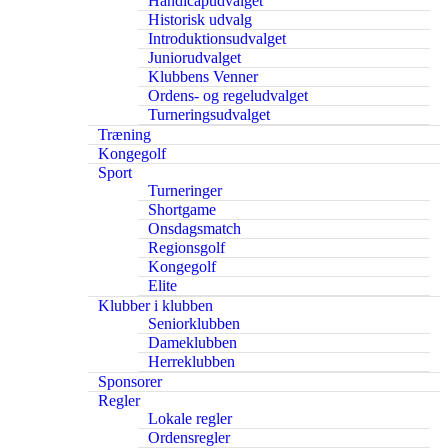
Handicapudvalget
Historisk udvalg
Introduktionsudvalget
Juniorudvalget
Klubbens Venner
Ordens- og regeludvalget
Turneringsudvalget
Træning
Kongegolf
Sport
Turneringer
Shortgame
Onsdagsmatch
Regionsgolf
Kongegolf
Elite
Klubber i klubben
Seniorklubben
Dameklubben
Herreklubben
Sponsorer
Regler
Lokale regler
Ordensregler