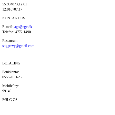
55.994873,12.01
12.016707,17
KONTAKT OS
E-mail:
agc@agc.dk
Telefon: 4772 1490
Restaurant:
stiggrevy@gmail.com
BETALING
Bankkonto:
0553-105625
MobilePay:
99140
FØLG OS