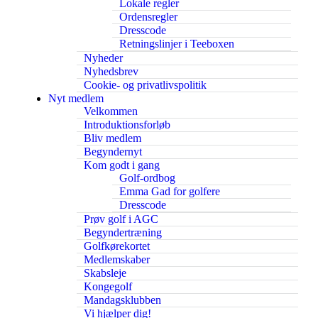
Lokale regler
Ordensregler
Dresscode
Retningslinjer i Teeboxen
Nyheder
Nyhedsbrev
Cookie- og privatlivspolitik
Nyt medlem
Velkommen
Introduktionsforløb
Bliv medlem
Begyndernyt
Kom godt i gang
Golf-ordbog
Emma Gad for golfere
Dresscode
Prøv golf i AGC
Begyndertræning
Golfkørekortet
Medlemskaber
Skabsleje
Kongegolf
Mandagsklubben
Vi hjælper dig!