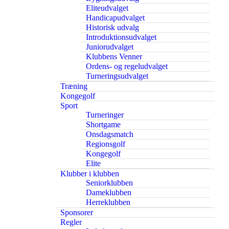
Eliteudvalget
Handicapudvalget
Historisk udvalg
Introduktionsudvalget
Juniorudvalget
Klubbens Venner
Ordens- og regeludvalget
Turneringsudvalget
Træning
Kongegolf
Sport
Turneringer
Shortgame
Onsdagsmatch
Regionsgolf
Kongegolf
Elite
Klubber i klubben
Seniorklubben
Dameklubben
Herreklubben
Sponsorer
Regler