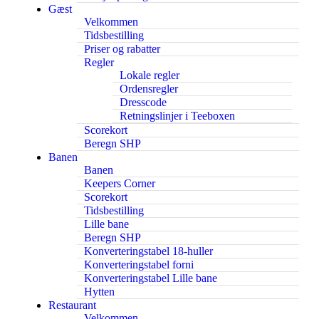
Gæst
Velkommen
Tidsbestilling
Priser og rabatter
Regler
Lokale regler
Ordensregler
Dresscode
Retningslinjer i Teeboxen
Scorekort
Beregn SHP
Banen
Banen
Keepers Corner
Scorekort
Tidsbestilling
Lille bane
Beregn SHP
Konverteringstabel 18-huller
Konverteringstabel forni
Konverteringstabel Lille bane
Hytten
Restaurant
Velkommen