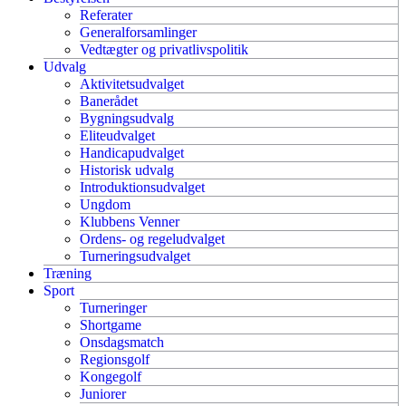
Referater
Generalforsamlinger
Vedtægter og privatlivspolitik
Udvalg
Aktivitetsudvalget
Banerådet
Bygningsudvalg
Eliteudvalget
Handicapudvalget
Historisk udvalg
Introduktionsudvalget
Ungdom
Klubbens Venner
Ordens- og regeludvalget
Turneringsudvalget
Træning
Sport
Turneringer
Shortgame
Onsdagsmatch
Regionsgolf
Kongegolf
Juniorer