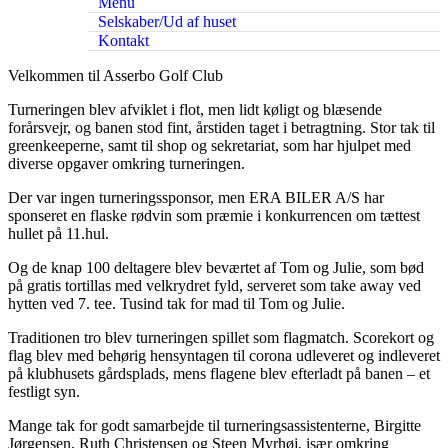
Menu
Selskaber/Ud af huset
Kontakt
Velkommen til Asserbo Golf Club
Turneringen blev afviklet i flot, men lidt køligt og blæsende
forårsvejr, og banen stod fint, årstiden taget i betragtning. Stor tak til
greenkeeperne, samt til shop og sekretariat, som har hjulpet med
diverse opgaver omkring turneringen.
Der var ingen turneringssponsor, men ERA BILER A/S har
sponseret en flaske rødvin som præmie i konkurrencen om tættest
hullet på 11.hul.
Og de knap 100 deltagere blev beværtet af Tom og Julie, som bød
på gratis tortillas med velkrydret fyld, serveret som take away ved
hytten ved 7. tee. Tusind tak for mad til Tom og Julie.
Traditionen tro blev turneringen spillet som flagmatch. Scorekort og
flag blev med behørig hensyntagen til corona udleveret og indleveret
på klubhusets gårdsplads, mens flagene blev efterladt på banen – et
festligt syn.
Mange tak for godt samarbejde til turneringsassistenterne, Birgitte
Jørgensen, Ruth Christensen og Steen Myrhøj, især omkring