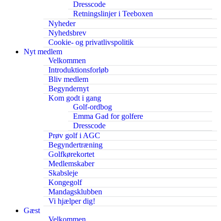
Dresscode
Retningslinjer i Teeboxen
Nyheder
Nyhedsbrev
Cookie- og privatlivspolitik
Nyt medlem
Velkommen
Introduktionsforløb
Bliv medlem
Begyndernyt
Kom godt i gang
Golf-ordbog
Emma Gad for golfere
Dresscode
Prøv golf i AGC
Begyndertræning
Golfkørekortet
Medlemskaber
Skabsleje
Kongegolf
Mandagsklubben
Vi hjælper dig!
Gæst
Velkommen