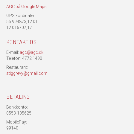
AGC på Google Maps
GPS kordinater:
55.994873,12.01
12.016707,17
KONTAKT OS
E-mail:
agc@agc.dk
Telefon: 4772 1490
Restaurant:
stiggrevy@gmail.com
BETALING
Bankkonto:
0553-105625
MobilePay:
99140