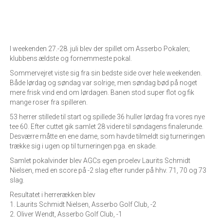
I weekenden 27.-28. juli blev der spillet om Asserbo Pokalen;
klubbens ældste og fornemmeste pokal.
Sommervejret viste sig fra sin bedste side over hele weekenden.
Både lørdag og søndag var solrige, men søndag bød på noget
mere frisk vind end om lørdagen. Banen stod super flot og fik
mange roser fra spilleren.
53 herrer stillede til start og spillede 36 huller lørdag fra vores nye
tee 60. Efter cuttet gik samlet 28 videre til søndagens finalerunde.
Desværre måtte en ene dame, som havde tilmeldt sig turneringen
trække sig i ugen op til turneringen pga. en skade.
Samlet pokalvinder blev AGCs egen proelev Laurits Schmidt
Nielsen, med en score på -2 slag efter runder på hhv. 71, 70 og 73
slag.
Resultatet i herrerækken blev
1. Laurits Schmidt Nielsen, Asserbo Golf Club, -2
2. Oliver Wendt, Asserbo Golf Club, -1