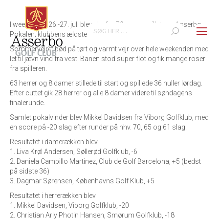
I weekenden 26.-27. juli blev der for 79. gang spillet om Asserbo
Search:
Pokalen; klubbens ældste og fornemmeste pokal.
Sommervejret bød på tørt og varmt vejr over hele weekenden med
let til jævn vind fra vest. Banen stod super flot og fik mange roser
fra spilleren.
63 herrer og 8 damer stillede til start og spillede 36 huller lørdag.
Efter cuttet gik 28 herrer og alle 8 damer videre til søndagens
finalerunde.
Samlet pokalvinder blev Mikkel Davidsen fra Viborg Golfklub, med
en score på -20 slag efter runder på hhv. 70, 65 og 61 slag.
Resultatet i damerækken blev
1. Liva Krøl Andersen, Søllerød Golfklub, -6
2. Daniela Campillo Martinez, Club de Golf Barcelona, +5 (bedst
på sidste 36)
3. Dagmar Sørensen, Københavns Golf Klub, +5
Resultatet i herrerækken blev
1. Mikkel Davidsen, Viborg Golfklub, -20
2. Christian Arly Photin Hansen, Smørum Golfklub, -18