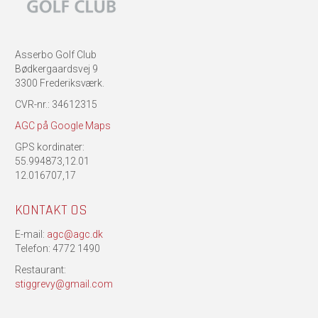
Asserbo Golf Club
Bødkergaardsvej 9
3300 Frederiksværk.
CVR-nr.: 34612315
AGC på Google Maps
GPS kordinater:
55.994873,12.01
12.016707,17
KONTAKT OS
E-mail:
agc@agc.dk
Telefon: 4772 1490
Restaurant:
stiggrevy@gmail.com