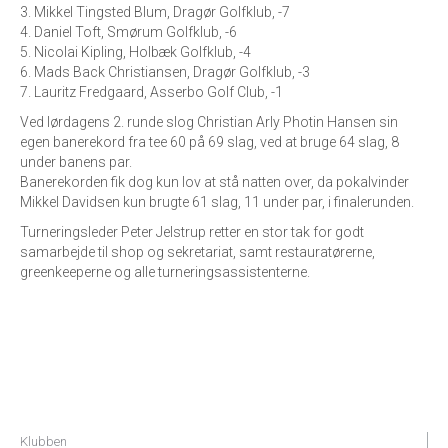
3. Mikkel Tingsted Blum, Dragør Golfklub, -7
4. Daniel Toft, Smørum Golfklub, -6
5. Nicolai Kipling, Holbæk Golfklub, -4
6. Mads Back Christiansen, Dragør Golfklub, -3
7. Lauritz Fredgaard, Asserbo Golf Club, -1
Ved lørdagens 2. runde slog Christian Arly Photin Hansen sin
egen banerekord fra tee 60 på 69 slag, ved at bruge 64 slag, 8
under banens par.
Banerekorden fik dog kun lov at stå natten over, da pokalvinder
Mikkel Davidsen kun brugte 61 slag, 11 under par, i finalerunden.
Turneringsleder Peter Jelstrup retter en stor tak for godt
samarbejde til shop og sekretariat, samt restauratørerne,
greenkeeperne og alle turneringsassistenterne.
Klubben