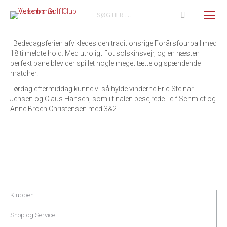
Search:
I Bededagsferien afvikledes den traditionsrige Forårsfourball med
18 tilmeldte hold. Med utroligt flot solskinsvejr, og en næsten
perfekt bane blev der spillet nogle meget tætte og spændende
matcher.
Lørdag eftermiddag kunne vi så hylde vinderne Eric Steinar
Jensen og Claus Hansen, som i finalen besejrede Leif Schmidt og
Anne Broen Christensen med 3&2.
Klubben
Shop og Service