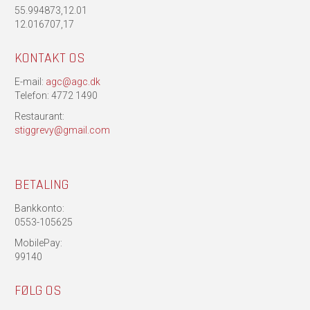
55.994873,12.01
12.016707,17
KONTAKT OS
E-mail:
agc@agc.dk
Telefon: 4772 1490
Restaurant:
stiggrevy@gmail.com
BETALING
Bankkonto:
0553-105625
MobilePay:
99140
FØLG OS