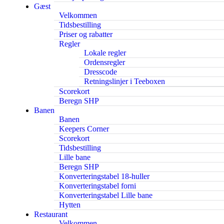
Gæst
Velkommen
Tidsbestilling
Priser og rabatter
Regler
Lokale regler
Ordensregler
Dresscode
Retningslinjer i Teeboxen
Scorekort
Beregn SHP
Banen
Banen
Keepers Corner
Scorekort
Tidsbestilling
Lille bane
Beregn SHP
Konverteringstabel 18-huller
Konverteringstabel forni
Konverteringstabel Lille bane
Hytten
Restaurant
Velkommen