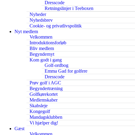
Dresscode
Retningslinjer i Teeboxen
Nyheder
Nyhedsbrev
Cookie- og privatlivspolitik
Nyt medlem
Velkommen
Introduktionsforløb
Bliv medlem
Begyndernyt
Kom godt i gang
Golf-ordbog
Emma Gad for golfere
Dresscode
Prøv golf i AGC
Begyndertræning
Golfkørekortet
Medlemskaber
Skabsleje
Kongegolf
Mandagsklubben
Vi hjælper dig!
Gæst
Velkommen