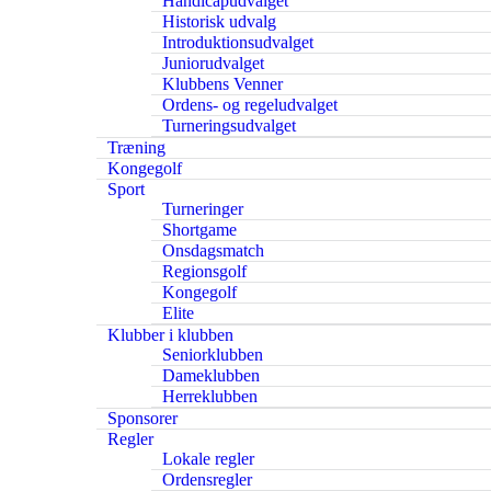
Handicapudvalget
Historisk udvalg
Introduktionsudvalget
Juniorudvalget
Klubbens Venner
Ordens- og regeludvalget
Turneringsudvalget
Træning
Kongegolf
Sport
Turneringer
Shortgame
Onsdagsmatch
Regionsgolf
Kongegolf
Elite
Klubber i klubben
Seniorklubben
Dameklubben
Herreklubben
Sponsorer
Regler
Lokale regler
Ordensregler