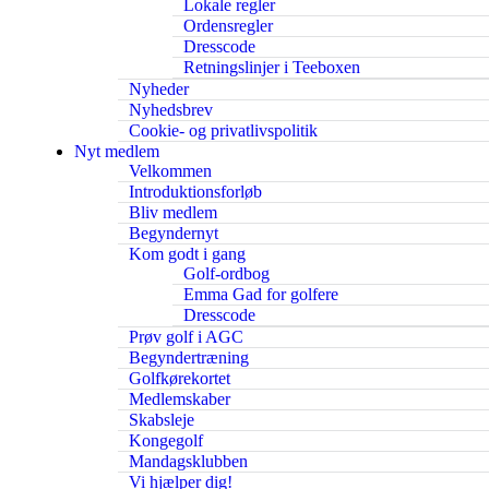
Lokale regler
Ordensregler
Dresscode
Retningslinjer i Teeboxen
Nyheder
Nyhedsbrev
Cookie- og privatlivspolitik
Nyt medlem
Velkommen
Introduktionsforløb
Bliv medlem
Begyndernyt
Kom godt i gang
Golf-ordbog
Emma Gad for golfere
Dresscode
Prøv golf i AGC
Begyndertræning
Golfkørekortet
Medlemskaber
Skabsleje
Kongegolf
Mandagsklubben
Vi hjælper dig!