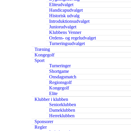
Eliteudvalget
Handicapudvalget
Historisk udvalg
Introduktionsudvalget
Juniorudvalget
Klubbens Venner
Ordens- og regeludvalget
Turneringsudvalget
Træning
Kongegolf
Sport
Turneringer
Shortgame
Onsdagsmatch
Regionsgolf
Kongegolf
Elite
Klubber i klubben
Seniorklubben
Dameklubben
Herreklubben
Sponsorer
Regler