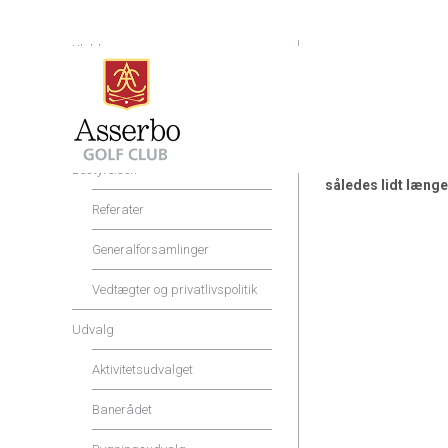
Klubben
Vi har fra regel o
Shop og Service
R&A og USGA har ud
Priser og rabatter
bliver synkronise
Jeres nuværende 
Bestyrelsen
således lidt længe
Referater
Generalforsamlinger
Vedtægter og privatlivspolitik
Udvalg
Aktivitetsudvalget
Banerådet