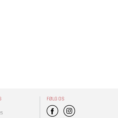
G
FØLG OS
25