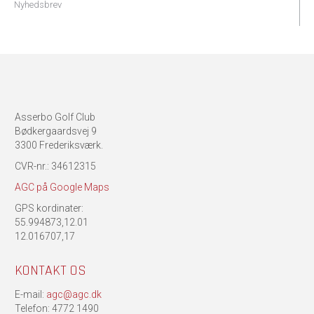
Nyhedsbrev
Asserbo Golf Club
Bødkergaardsvej 9
3300 Frederiksværk.
CVR-nr.: 34612315
AGC på Google Maps
GPS kordinater:
55.994873,12.01
12.016707,17
KONTAKT OS
E-mail:
agc@agc.dk
Telefon: 4772 1490