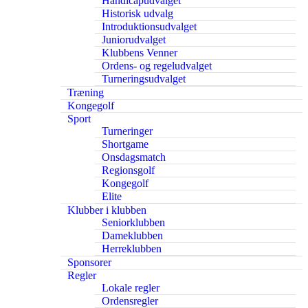
Handicapudvalget
Historisk udvalg
Introduktionsudvalget
Juniorudvalget
Klubbens Venner
Ordens- og regeludvalget
Turneringsudvalget
Træning
Kongegolf
Sport
Turneringer
Shortgame
Onsdagsmatch
Regionsgolf
Kongegolf
Elite
Klubber i klubben
Seniorklubben
Dameklubben
Herreklubben
Sponsorer
Regler
Lokale regler
Ordensregler