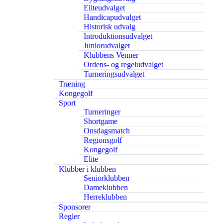
Eliteudvalget
Handicapudvalget
Historisk udvalg
Introduktionsudvalget
Juniorudvalget
Klubbens Venner
Ordens- og regeludvalget
Turneringsudvalget
Træning
Kongegolf
Sport
Turneringer
Shortgame
Onsdagsmatch
Regionsgolf
Kongegolf
Elite
Klubber i klubben
Seniorklubben
Dameklubben
Herreklubben
Sponsorer
Regler