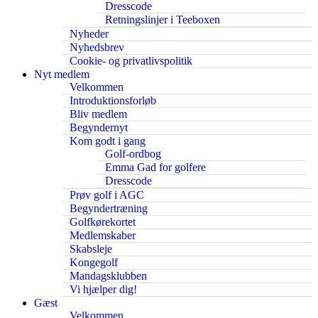
Dresscode
Retningslinjer i Teeboxen
Nyheder
Nyhedsbrev
Cookie- og privatlivspolitik
Nyt medlem
Velkommen
Introduktionsforløb
Bliv medlem
Begyndernyt
Kom godt i gang
Golf-ordbog
Emma Gad for golfere
Dresscode
Prøv golf i AGC
Begyndertræning
Golfkørekortet
Medlemskaber
Skabsleje
Kongegolf
Mandagsklubben
Vi hjælper dig!
Gæst
Velkommen