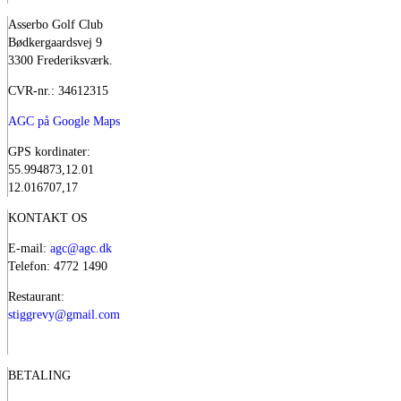
Asserbo Golf Club
Bødkergaardsvej 9
3300 Frederiksværk.
CVR-nr.: 34612315
AGC på Google Maps
GPS kordinater:
55.994873,12.01
12.016707,17
KONTAKT OS
E-mail:
agc@agc.dk
Telefon: 4772 1490
Restaurant:
stiggrevy@gmail.com
BETALING