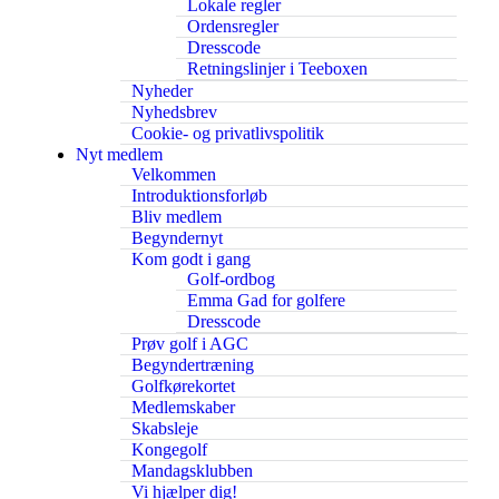
Lokale regler
Ordensregler
Dresscode
Retningslinjer i Teeboxen
Nyheder
Nyhedsbrev
Cookie- og privatlivspolitik
Nyt medlem
Velkommen
Introduktionsforløb
Bliv medlem
Begyndernyt
Kom godt i gang
Golf-ordbog
Emma Gad for golfere
Dresscode
Prøv golf i AGC
Begyndertræning
Golfkørekortet
Medlemskaber
Skabsleje
Kongegolf
Mandagsklubben
Vi hjælper dig!