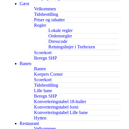
Gæst
Velkommen
Tidsbestilling
Priser og rabatter
Regler
Lokale regler
Ordensregler
Dresscode
Retningslinjer i Teeboxen
Scorekort
Beregn SHP
Banen
Banen
Keepers Corner
Scorekort
Tidsbestilling
Lille bane
Beregn SHP
Konverteringstabel 18-huller
Konverteringstabel forni
Konverteringstabel Lille bane
Hytten
Restaurant
Velkommen