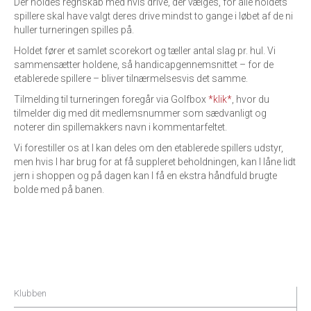
Der holdes regnskab med hvis drive, der vælges, for alle holdets
spillere skal have valgt deres drive mindst to gange i løbet af de ni
huller turneringen spilles på.
Holdet fører et samlet scorekort og tæller antal slag pr. hul. Vi
sammensætter holdene, så handicapgennemsnittet – for de
etablerede spillere – bliver tilnærmelsesvis det samme.
Tilmelding til turneringen foregår via Golfbox
*klik*
, hvor du
tilmelder dig med dit medlemsnummer som sædvanligt og
noterer din spillemakkers navn i kommentarfeltet.
Vi forestiller os at I kan deles om den etablerede spillers udstyr,
men hvis I har brug for at få suppleret beholdningen, kan I låne lidt
jern i shoppen og på dagen kan I få en ekstra håndfuld brugte
bolde med på banen.
Klubben