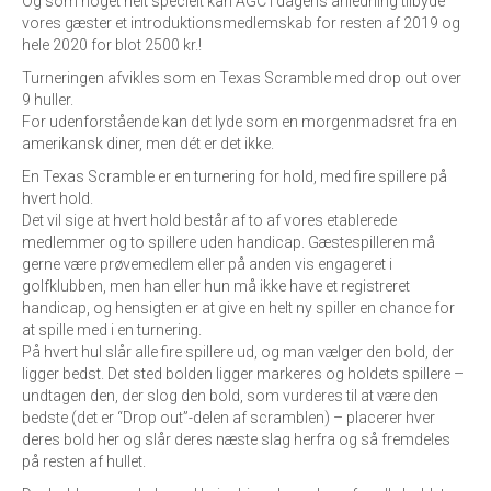
Og som noget helt specielt kan AGC i dagens anledning tilbyde
vores gæster et introduktionsmedlemskab for resten af 2019 og
hele 2020 for blot 2500 kr.!
Turneringen afvikles som en Texas Scramble med drop out over
9 huller.
​For udenforstående kan det lyde som en morgenmadsret fra en
amerikansk diner, men dét er det ikke.
En Texas Scramble er en turnering for hold, med fire spillere på
hvert hold.
Det vil sige at hvert hold består af to af vores etablerede
medlemmer og to spillere uden handicap. Gæstespilleren må
gerne være prøvemedlem eller på anden vis engageret i
golfklubben, men han eller hun må ikke have et registreret
handicap, og hensigten er at give en helt ny spiller en chance for
at spille med i en turnering.
På hvert hul slår alle fire spillere ud, og man vælger den bold, der
ligger bedst. Det sted bolden ligger markeres og holdets spillere –
undtagen den, der slog den bold, som vurderes til at være den
bedste (det er “Drop out”-delen af scramblen) – placerer hver
deres bold her og slår deres næste slag herfra og så fremdeles
på resten af hullet.