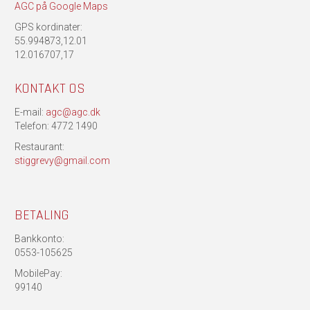
AGC på Google Maps
GPS kordinater:
55.994873,12.01
12.016707,17
KONTAKT OS
E-mail:
agc@agc.dk
Telefon: 4772 1490
Restaurant:
stiggrevy@gmail.com
BETALING
Bankkonto:
0553-105625
MobilePay:
99140