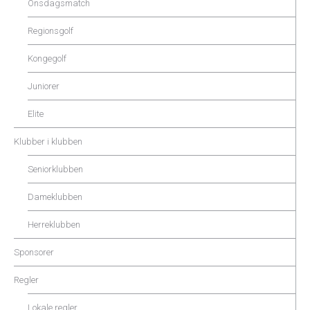
Onsdagsmatch
Regionsgolf
Kongegolf
Juniorer
Elite
Klubber i klubben
Seniorklubben
Dameklubben
Herreklubben
Sponsorer
Regler
Lokale regler