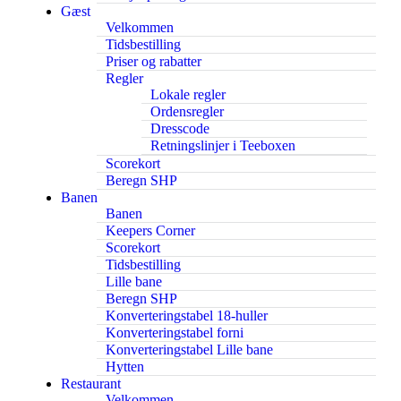
Gæst
Velkommen
Tidsbestilling
Priser og rabatter
Regler
Lokale regler
Ordensregler
Dresscode
Retningslinjer i Teeboxen
Scorekort
Beregn SHP
Banen
Banen
Keepers Corner
Scorekort
Tidsbestilling
Lille bane
Beregn SHP
Konverteringstabel 18-huller
Konverteringstabel forni
Konverteringstabel Lille bane
Hytten
Restaurant
Velkommen