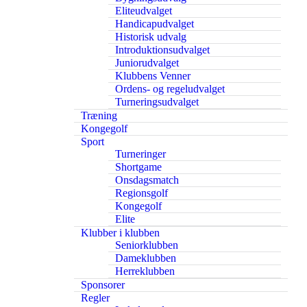
Eliteudvalget
Handicapudvalget
Historisk udvalg
Introduktionsudvalget
Juniorudvalget
Klubbens Venner
Ordens- og regeludvalget
Turneringsudvalget
Træning
Kongegolf
Sport
Turneringer
Shortgame
Onsdagsmatch
Regionsgolf
Kongegolf
Elite
Klubber i klubben
Seniorklubben
Dameklubben
Herreklubben
Sponsorer
Regler