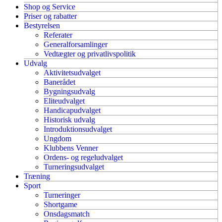
Shop og Service
Priser og rabatter
Bestyrelsen
Referater
Generalforsamlinger
Vedtægter og privatlivspolitik
Udvalg
Aktivitetsudvalget
Banerådet
Bygningsudvalg
Eliteudvalget
Handicapudvalget
Historisk udvalg
Introduktionsudvalget
Ungdom
Klubbens Venner
Ordens- og regeludvalget
Turneringsudvalget
Træning
Sport
Turneringer
Shortgame
Onsdagsmatch