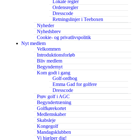
Lokale regler
Ordensregler
Dresscode
Retningslinjer i Teeboxen
Nyheder
Nyhedsbrev
Cookie- og privatlivspolitik
Nyt medlem
Velkommen
Introduktionsforløb
Bliv medlem
Begyndernyt
Kom godt i gang
Golf-ordbog
Emma Gad for golfere
Dresscode
Prøv golf i AGC
Begyndertræning
Golfkørekortet
Medlemskaber
Skabsleje
Kongegolf
Mandagsklubben
Vi hjælper dig!