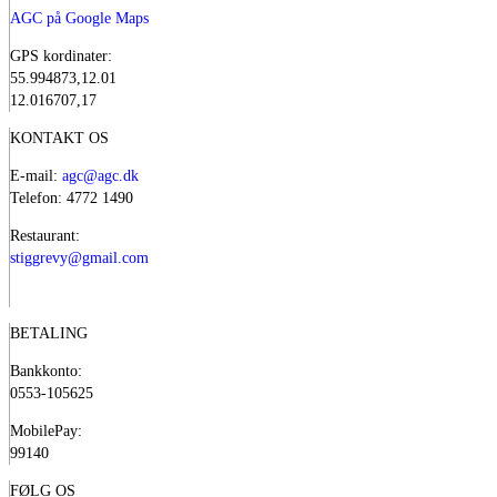
AGC på Google Maps
GPS kordinater:
55.994873,12.01
12.016707,17
KONTAKT OS
E-mail:
agc@agc.dk
Telefon: 4772 1490
Restaurant:
stiggrevy@gmail.com
BETALING
Bankkonto:
0553-105625
MobilePay:
99140
FØLG OS