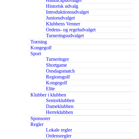
Handicapudvalget
Historisk udvalg
Introduktionsudvalget
Juniorudvalget
Klubbens Venner
Ordens- og regeludvalget
Turneringsudvalget
Træning
Kongegolf
Sport
Turneringer
Shortgame
Onsdagsmatch
Regionsgolf
Kongegolf
Elite
Klubber i klubben
Seniorklubben
Dameklubben
Herreklubben
Sponsorer
Regler
Lokale regler
Ordensregler