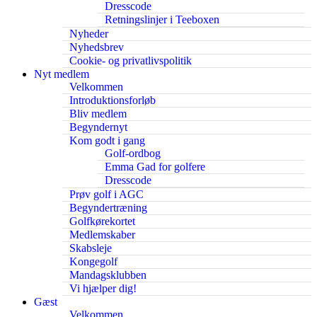
Dresscode
Retningslinjer i Teeboxen
Nyheder
Nyhedsbrev
Cookie- og privatlivspolitik
Nyt medlem
Velkommen
Introduktionsforløb
Bliv medlem
Begyndernyt
Kom godt i gang
Golf-ordbog
Emma Gad for golfere
Dresscode
Prøv golf i AGC
Begyndertræning
Golfkørekortet
Medlemskaber
Skabsleje
Kongegolf
Mandagsklubben
Vi hjælper dig!
Gæst
Velkommen