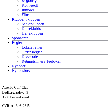
Regionsgolf
Kongegolf
Juniorer
Elite
Klubber i klubben
Seniorklubben
Dameklubben
Herreklubben
Sponsorer
Regler
Lokale regler
Ordensregler
Dresscode
Retningslinjer i Teeboxen
Nyheder
Nyhedsbrev
Asserbo Golf Club
Bødkergaardsvej 9
3300 Frederiksværk.
CVR-nr.: 34612315