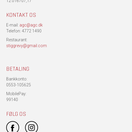
12.016707,17
KONTAKT OS
E-mail:
agc@agc.dk
Telefon: 4772 1490
Restaurant:
stiggrevy@gmail.com
BETALING
Bankkonto:
0553-105625
MobilePay:
99140
FØLG OS