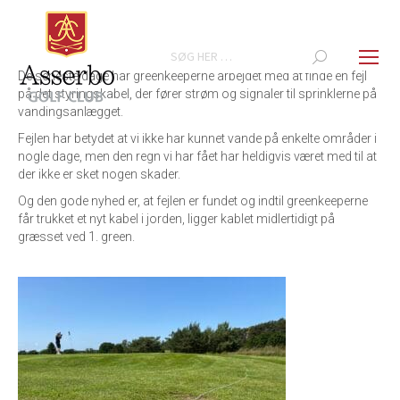
Search:
De seneste dage har greenkeeperne arbejdet med at finde en fejl
på det styringskabel, der fører strøm og signaler til sprinklerne på
vandingsanlægget.
Fejlen har betydet at vi ikke har kunnet vande på enkelte områder i
nogle dage, men den regn vi har fået har heldigvis været med til at
der ikke er sket nogen skader.
Og den gode nyhed er, at fejlen er fundet og indtil greenkeeperne
får trukket et nyt kabel i jorden, ligger kablet midlertidigt på
græsset ved 1. green.