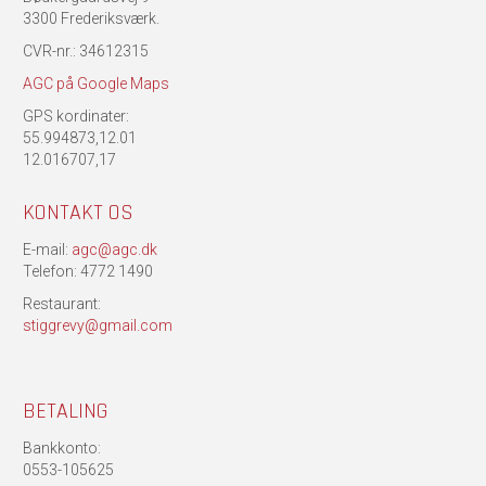
3300 Frederiksværk.
CVR-nr.: 34612315
AGC på Google Maps
GPS kordinater:
55.994873,12.01
12.016707,17
KONTAKT OS
E-mail:
agc@agc.dk
Telefon: 4772 1490
Restaurant:
stiggrevy@gmail.com
BETALING
Bankkonto:
0553-105625