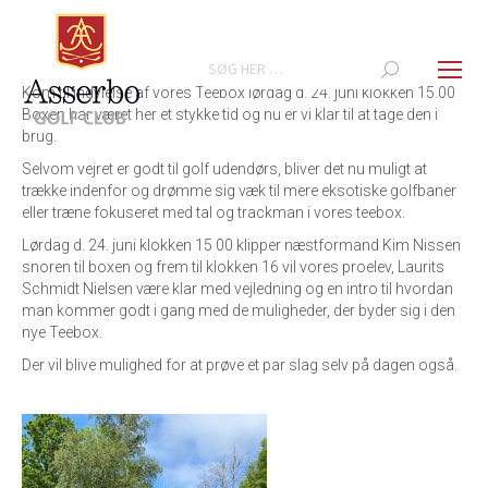
Search:
Kom til indvielse af vores Teebox lørdag d. 24. juni klokken 15.00
Boxen har været her et stykke tid og nu er vi klar til at tage den i
brug.
Selvom vejret er godt til golf udendørs, bliver det nu muligt at
trække indenfor og drømme sig væk til mere eksotiske golfbaner
eller træne fokuseret med tal og trackman i vores teebox.
Lørdag d. 24. juni klokken 15 00 klipper næstformand Kim Nissen
snoren til boxen og frem til klokken 16 vil vores proelev, Laurits
Schmidt Nielsen være klar med vejledning og en intro til hvordan
man kommer godt i gang med de muligheder, der byder sig i den
nye Teebox.
Der vil blive mulighed for at prøve et par slag selv på dagen også.