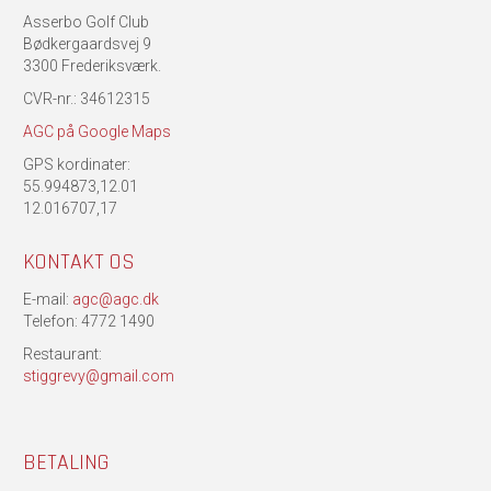
Asserbo Golf Club
Bødkergaardsvej 9
3300 Frederiksværk.
CVR-nr.: 34612315
AGC på Google Maps
GPS kordinater:
55.994873,12.01
12.016707,17
KONTAKT OS
E-mail:
agc@agc.dk
Telefon: 4772 1490
Restaurant:
stiggrevy@gmail.com
BETALING