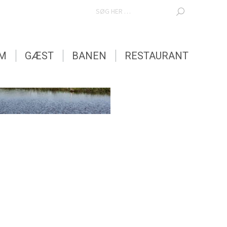
SEARCH:
EM
GÆST
BANEN
RESTAURANT
EM
GÆST
BANEN
RESTAURANT