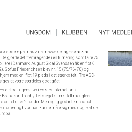
UNGDOM
KLUBBEN
NYT MEDL
ød på 3 turneringer med deltagelse af AGC’s
 professionelle ECCO-tour, der blev spillet i Esbjerg, blev
UNGDOM
KLUBBEN
NYT MEDL
ot nr. 15. Oliver Wendt blev nr. 47 mens Andreas
de cuttet.
matørspillere på max 21 år havde deltagelse af 3 af
. De gjorde det fremragende i en turnering som talte 75
illere i Danmark. August Sidal Svendsen fik en flot 6
2). Sofus Friederichsen blev nr. 15 (75/76/78) og
hjem med en flot 19 plads i det stærke felt. Tre AGC-
 siges at være særdeles godt gået.
n deltog i ugens løb i en stor international
 – Brabazon Trophy. I et meget stærkt felt manglede
are cuttet efter 2 runder. Men rigtig god international
i en turnering hvor han kunne måle sig med nogle af de
uropa.