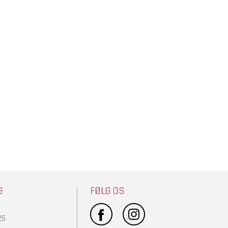
G
FØLG OS
25