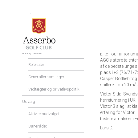
Klubben
Den forgangne uge b
Shop og Service
elitespillere. På den
Jeppe Kristian en fl
Priser og rabatter
Stendevad ikke klare
Bestyrelsen
Elite Tour III for a
AGC’s store talenter
Referater
af de bedste unge sp
plads i +3 (76/71/7
Generalforsamlinger
Casper Gottlieb tog 
spillere i top-20 må
Vedtægter og privatlivspolitik
Victor Sidal Svendse
herreturnering i UK
Udvalg
Victor 3 slag i at kl
erfaring for Victor 
Aktivitetsudvalget
bedste amatører i E
Banerådet
Lars D.