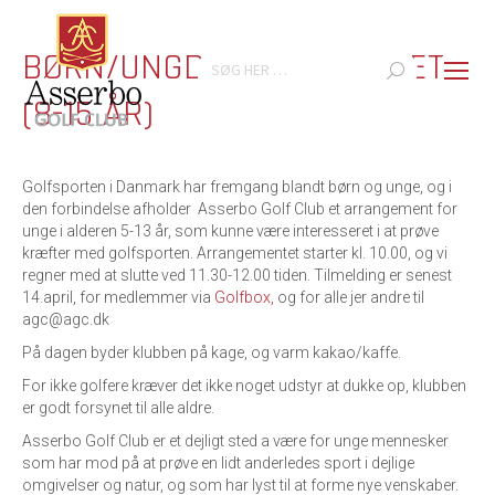
BØRN/UNGDOM NY/LETØVET
Search:
(8-15 ÅR)
Golfsporten i Danmark har fremgang blandt børn og unge, og i
den forbindelse afholder Asserbo Golf Club et arrangement for
unge i alderen 5-13 år, som kunne være interesseret i at prøve
kræfter med golfsporten. Arrangementet starter kl. 10.00, og vi
regner med at slutte ved 11.30-12.00 tiden. Tilmelding er senest
14.april, for medlemmer via
Golfbox,
og for alle jer andre til
agc@agc.dk
På dagen byder klubben på kage, og varm kakao/kaffe.
For ikke golfere kræver det ikke noget udstyr at dukke op, klubben
er godt forsynet til alle aldre.
Asserbo Golf Club er et dejligt sted a være for unge mennesker
som har mod på at prøve en lidt anderledes sport i dejlige
omgivelser og natur, og som har lyst til at forme nye venskaber.