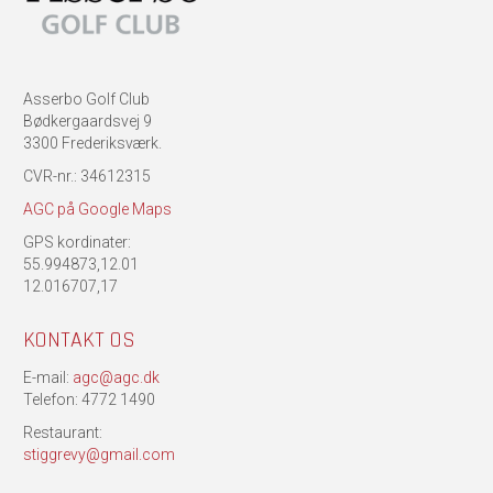
Asserbo Golf Club
Bødkergaardsvej 9
3300 Frederiksværk.
CVR-nr.: 34612315
AGC på Google Maps
GPS kordinater:
55.994873,12.01
12.016707,17
KONTAKT OS
E-mail:
agc@agc.dk
Telefon: 4772 1490
Restaurant:
stiggrevy@gmail.com