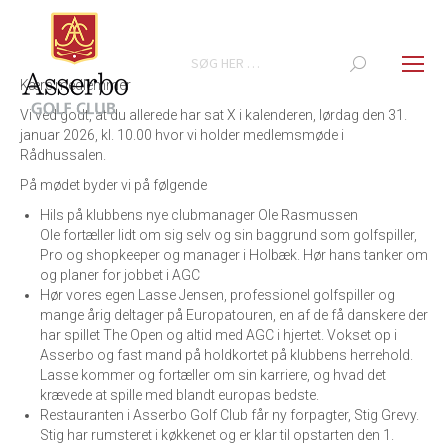
Search:
Kære medlemmer
Vi ved godt, at du allerede har sat X i kalenderen, lørdag den 31.
januar 2026, kl. 10.00 hvor vi holder medlemsmøde i
Rådhussalen.
På mødet byder vi på følgende
Hils på klubbens nye clubmanager Ole Rasmussen
Ole fortæller lidt om sig selv og sin baggrund som golfspiller,
Pro og shopkeeper og manager i Holbæk. Hør hans tanker om
og planer for jobbet i AGC
Hør vores egen Lasse Jensen, professionel golfspiller og
mange årig deltager på Europatouren, en af de få danskere der
har spillet The Open og altid med AGC i hjertet. Vokset op i
Asserbo og fast mand på holdkortet på klubbens herrehold.
Lasse kommer og fortæller om sin karriere, og hvad det
krævede at spille med blandt europas bedste.
Restauranten i Asserbo Golf Club får ny forpagter, Stig Grevy.
Stig har rumsteret i køkkenet og er klar til opstarten den 1.