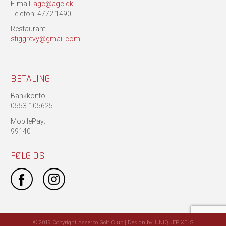
E-mail:
agc@agc.dk
Telefon: 4772 1490
Restaurant:
stiggrevy@gmail.com
BETALING
Bankkonto:
0553-105625
MobilePay:
99140
FØLG OS
© 2019 Copyright Asserbo Golf Club | Design by:
UNIQUEPIXELS