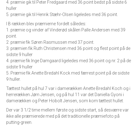
4. præmie gik til Peter Fredgaard med 36 point bedst på sidste 6
huller
5. præmie gik til Henrik Stæhr-Olsen ligeledes med 36 point.
I B rækken blev præmierne fordelt således:
1. præmie og vinder af Vinderød skålen Palle Andersen med 39
point.
2. præmie fik Søren Rasmussen med 37 point.
3. præmien fik Ruth Christensen med 36 point og flest point på de
sidste 9 huller
4. præmie fik Inge Damgaard ligeledes med 36 point og nr. 2 på de
sidste 9 huller
5. Præmie fik Anette Bredahl Kock med færrest point på de sidste
9 huller.
Tættest hullet på hul 7 var i damerækken Anette Bredahl Koch og i
herrerækken Jørn Jensen, og på hul 11 var det Daniella Gyoni i
damerækken og Peter Hobolt Jensen, som kom tættest hullet.
Der var 3 1/2 time mellem første og sidste start, så desværre var
ikke alle præmierede med på det traditionelle præmiefoto på
putting-green.