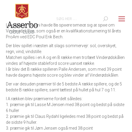
Search:
Lørdag den 13. juni havde 88 spillere tilmeldt sig at spille om
Vinderødskålen, som også er en kvalifikationsturnering til årets
ProAm ved EDC Poul Erik Bech.
Der blev spillet i næsten alt slags sommervejr: sol, overskyet,
regn, vind, vindstille.
Matchen spilles i en A og en B række men trofæet Vinderødskålen
vindes af højeste stableford score uanset række.
I år blev det B række spilleren Palle Andersen, som med 39 point
havde dagens højeste score og blev vinder af Vinderødskålen.
Der var desuden præmier til de 5 bedste A række spillere, og de 5
bedste B række spillere, samt tættest på hullet på hul 7 og 11.
I A rækken blev præmierne fordelt således:
1. præmie gik til Lasse M Jensen med 38 point og bedst på sidste
6 huller
2. præmie gik til Claus Rydahl ligeledes med 38 point og bedst på
de sidste 9 huller.
3. præmie gik til Jørn Jensen også med 38 point