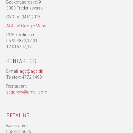
Bødkergaardsvej 9
3300 Frederiksværk.
CVR-nr.: 34612315
AGC på Google Maps
GPS kordinater:
55.994873,12.01
12.016707,17
KONTAKT OS
E-mail:
agc@agc.dk
Telefon: 4772 1490
Restaurant:
stiggrevy@gmail.com
BETALING
Bankkonto:
0553-105625