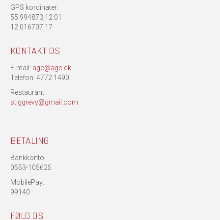
GPS kordinater:
55.994873,12.01
12.016707,17
KONTAKT OS
E-mail:
agc@agc.dk
Telefon: 4772 1490
Restaurant:
stiggrevy@gmail.com
BETALING
Bankkonto:
0553-105625
MobilePay:
99140
FØLG OS