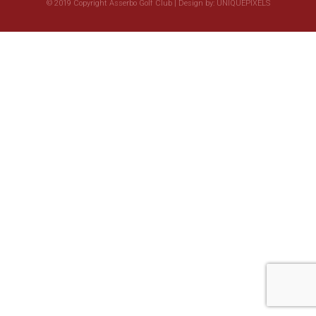
© 2019 Copyright Asserbo Golf Club | Design by:
UNIQUEPIXELS