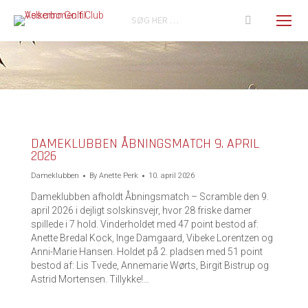
Search:
You are here:
DAMEKLUBBEN ÅBNINGSMATCH 9. APRIL
2026
Dameklubben
By
Anette Perk
10. april 2026
Dameklubben afholdt Åbningsmatch – Scramble den 9.
april 2026 i dejligt solskinsvejr, hvor 28 friske damer
spillede i 7 hold. Vinderholdet med 47 point bestod af:
Anette Bredal Kock, Inge Damgaard, Vibeke Lorentzen og
Anni-Marie Hansen. Holdet på 2. pladsen med 51 point
bestod af: Lis Tvede, Annemarie Wørts, Birgit Bistrup og
Astrid Mortensen. Tillykke!…