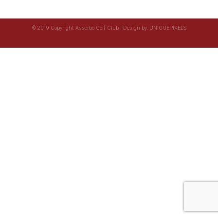
© 2019 Copyright Asserbo Golf Club | Design by:
UNIQUEPIXELS