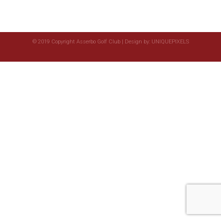
© 2019 Copyright Asserbo Golf Club | Design by:
UNIQUEPIXELS