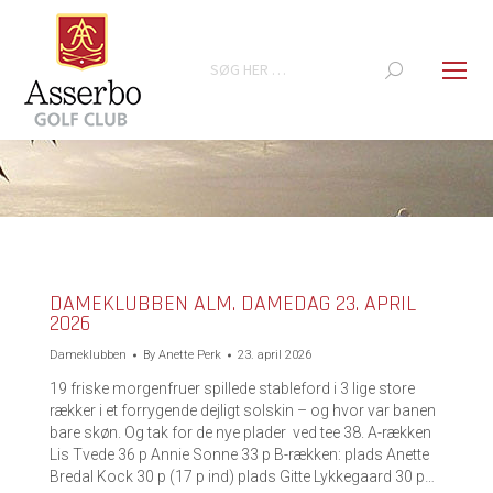
Search:
You are here:
DAMEKLUBBEN ALM. DAMEDAG 23. APRIL
2026
Dameklubben
By
Anette Perk
23. april 2026
19 friske morgenfruer spillede stableford i 3 lige store
rækker i et forrygende dejligt solskin – og hvor var banen
bare skøn. Og tak for de nye plader ved tee 38. A-rækken
Lis Tvede 36 p Annie Sonne 33 p B-rækken: plads Anette
Bredal Kock 30 p (17 p ind) plads Gitte Lykkegaard 30 p…