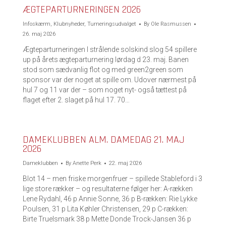
ÆGTEPARTURNERINGEN 2026
Infoskærm
,
Klubnyheder
,
Turneringsudvalget
By
Ole Rasmussen
26. maj 2026
Ægteparturneringen I strålende solskind slog 54 spillere
up på årets ægteparturnering lørdag d 23. maj. Banen
stod som sædvanlig flot og med green2green som
sponsor var der noget at spille om. Udover nærmest på
hul 7 og 11 var der – som noget nyt- også tættest på
flaget efter 2. slaget på hul 17. 70…
DAMEKLUBBEN ALM. DAMEDAG 21. MAJ
2026
Dameklubben
By
Anette Perk
22. maj 2026
Blot 14 – men friske morgenfruer – spillede Stableford i 3
lige store rækker – og resultaterne følger her: A-rækken
Lene Rydahl, 46 p Annie Sonne, 36 p B-rækken: Rie Lykke
Poulsen, 31 p Lita Køhler Christensen, 29 p C-rækken:
Birte Truelsmark 38 p Mette Donde Trock-Jansen 36 p