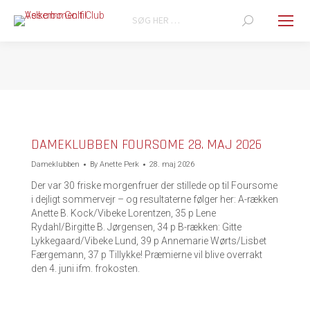
Search:
You are here:
DAMEKLUBBEN FOURSOME 28. MAJ 2026
Dameklubben
By
Anette Perk
28. maj 2026
Der var 30 friske morgenfruer der stillede op til Foursome
i dejligt sommervejr – og resultaterne følger her: A-rækken
Anette B. Kock/Vibeke Lorentzen, 35 p Lene
Rydahl/Birgitte B. Jørgensen, 34 p B-rækken: Gitte
Lykkegaard/Vibeke Lund, 39 p Annemarie Wørts/Lisbet
Færgemann, 37 p Tillykke! Præmierne vil blive overrakt
den 4. juni ifm. frokosten.