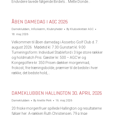
Endvidere lavede følgende Birdie’s… Mette Donde…
ÅBEN DAMEDAG I AGC 2026
Dameklubben
,
Infoskærm
,
Klubnyheder
By
Klubsekretær AGC
18. maj 2026
Velkommen til åben damedag i Asserbo Golf Club d. 7.
august 2026 Mødetid kl. 7.30 Gunstart kl. 9.00
Turneringsform: Individuel Stableford i 3 lige store rækker
og holdmatch Pris: Gæster kr. 500 – AGC’er og
Kongegolfere kr. 350 Prisen dækker morgenmad,
frokost, frie træningsbolde, præmier til de bedste i hver
række, det bedste hold,…
DAMEKLUBBEN HALLINGTON 30. APRIL 2026
Dameklubben
By
Anette Perk
16. maj 2026
20 friske morgenfruer spillede Hallington og resultaterne
følger her: A-rækken Ruth Christensen, 79 p Inge