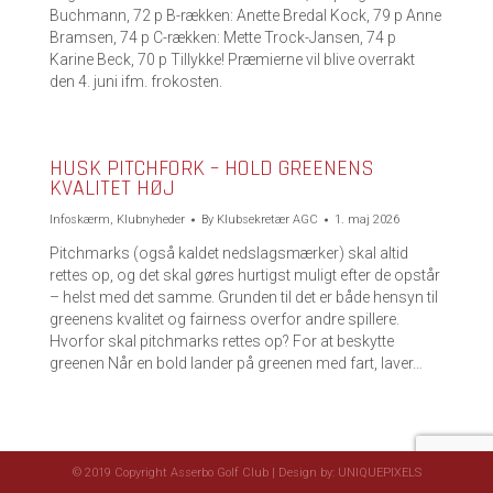
Buchmann, 72 p B-rækken: Anette Bredal Kock, 79 p Anne
Bramsen, 74 p C-rækken: Mette Trock-Jansen, 74 p
Karine Beck, 70 p Tillykke! Præmierne vil blive overrakt
den 4. juni ifm. frokosten.
HUSK PITCHFORK – HOLD GREENENS
KVALITET HØJ
Infoskærm
,
Klubnyheder
By
Klubsekretær AGC
1. maj 2026
Pitchmarks (også kaldet nedslagsmærker) skal altid
rettes op, og det skal gøres hurtigst muligt efter de opstår
– helst med det samme. Grunden til det er både hensyn til
greenens kvalitet og fairness overfor andre spillere.
Hvorfor skal pitchmarks rettes op? For at beskytte
greenen Når en bold lander på greenen med fart, laver…
© 2019 Copyright Asserbo Golf Club | Design by:
UNIQUEPIXELS