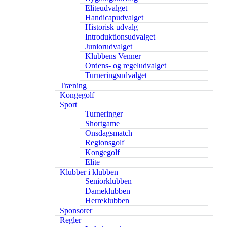
Eliteudvalget
Handicapudvalget
Historisk udvalg
Introduktionsudvalget
Juniorudvalget
Klubbens Venner
Ordens- og regeludvalget
Turneringsudvalget
Træning
Kongegolf
Sport
Turneringer
Shortgame
Onsdagsmatch
Regionsgolf
Kongegolf
Elite
Klubber i klubben
Seniorklubben
Dameklubben
Herreklubben
Sponsorer
Regler