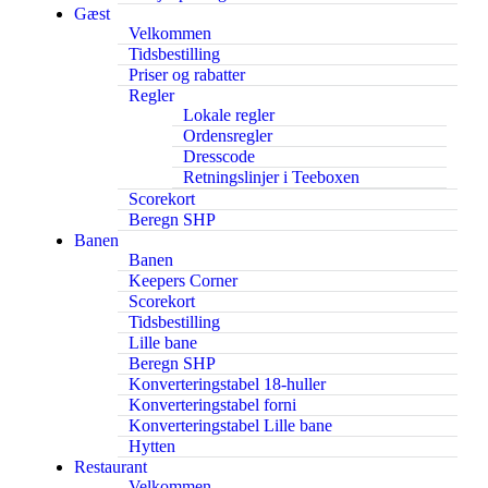
Gæst
Velkommen
Tidsbestilling
Priser og rabatter
Regler
Lokale regler
Ordensregler
Dresscode
Retningslinjer i Teeboxen
Scorekort
Beregn SHP
Banen
Banen
Keepers Corner
Scorekort
Tidsbestilling
Lille bane
Beregn SHP
Konverteringstabel 18-huller
Konverteringstabel forni
Konverteringstabel Lille bane
Hytten
Restaurant
Velkommen