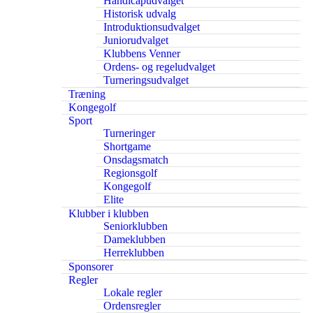
Handicapudvalget
Historisk udvalg
Introduktionsudvalget
Juniorudvalget
Klubbens Venner
Ordens- og regeludvalget
Turneringsudvalget
Træning
Kongegolf
Sport
Turneringer
Shortgame
Onsdagsmatch
Regionsgolf
Kongegolf
Elite
Klubber i klubben
Seniorklubben
Dameklubben
Herreklubben
Sponsorer
Regler
Lokale regler
Ordensregler