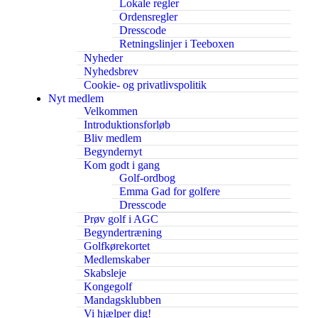
Lokale regler
Ordensregler
Dresscode
Retningslinjer i Teeboxen
Nyheder
Nyhedsbrev
Cookie- og privatlivspolitik
Nyt medlem
Velkommen
Introduktionsforløb
Bliv medlem
Begyndernyt
Kom godt i gang
Golf-ordbog
Emma Gad for golfere
Dresscode
Prøv golf i AGC
Begyndertræning
Golfkørekortet
Medlemskaber
Skabsleje
Kongegolf
Mandagsklubben
Vi hjælper dig!