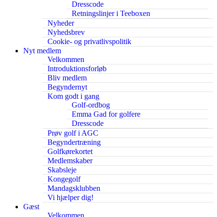
Dresscode
Retningslinjer i Teeboxen
Nyheder
Nyhedsbrev
Cookie- og privatlivspolitik
Nyt medlem
Velkommen
Introduktionsforløb
Bliv medlem
Begyndernyt
Kom godt i gang
Golf-ordbog
Emma Gad for golfere
Dresscode
Prøv golf i AGC
Begyndertræning
Golfkørekortet
Medlemskaber
Skabsleje
Kongegolf
Mandagsklubben
Vi hjælper dig!
Gæst
Velkommen