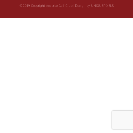
© 2019 Copyright Asserbo Golf Club | Design by:
UNIQUEPIXELS