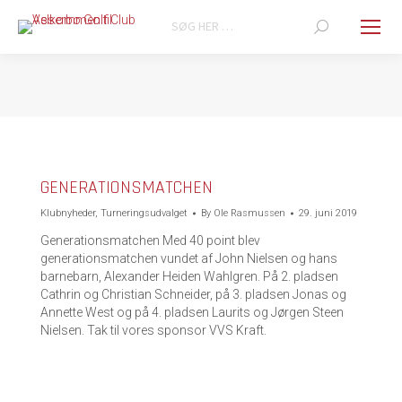
Search:
You are here:
GENERATIONSMATCHEN
Klubnyheder
,
Turneringsudvalget
By
Ole Rasmussen
29. juni 2019
Generationsmatchen Med 40 point blev
generationsmatchen vundet af John Nielsen og hans
barnebarn, Alexander Heiden Wahlgren. På 2. pladsen
Cathrin og Christian Schneider, på 3. pladsen Jonas og
Annette West og på 4. pladsen Laurits og Jørgen Steen
Nielsen. Tak til vores sponsor VVS Kraft.