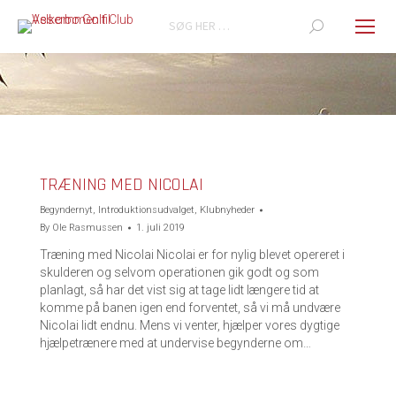
Search:
You are here:
TRÆNING MED NICOLAI
Begyndernyt
,
Introduktionsudvalget
,
Klubnyheder
By
Ole Rasmussen
1. juli 2019
Træning med Nicolai Nicolai er for nylig blevet opereret i
skulderen og selvom operationen gik godt og som
planlagt, så har det vist sig at tage lidt længere tid at
komme på banen igen end forventet, så vi må undvære
Nicolai lidt endnu. Mens vi venter, hjælper vores dygtige
hjælpetrænere med at undervise begynderne om…