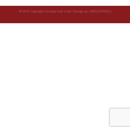
© 2019 Copyright Asserbo Golf Club | Design by:
UNIQUEPIXELS