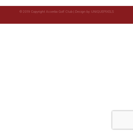
© 2019 Copyright Asserbo Golf Club | Design by:
UNIQUEPIXELS