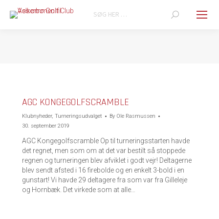
Search:
You are here:
AGC KONGEGOLFSCRAMBLE
Klubnyheder
,
Turneringsudvalget
By
Ole Rasmussen
30. september 2019
AGC Kongegolfscramble Op til turneringsstarten havde
det regnet, men som om at det var bestilt så stoppede
regnen og turneringen blev afviklet i godt vejr! Deltagerne
blev sendt afsted i 16 firebolde og en enkelt 3-bold i en
gunstart! Vi havde 29 deltagere fra som var fra Gilleleje
og Hornbæk. Det virkede som at alle…