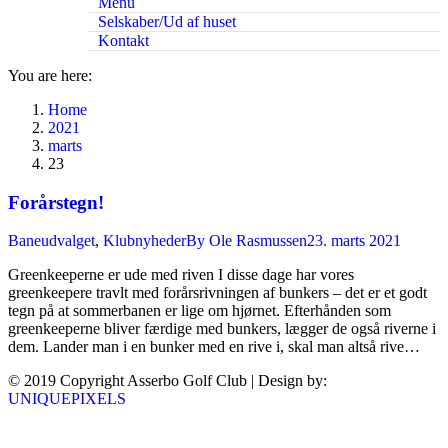
Menu
Selskaber/Ud af huset
Kontakt
You are here:
Home
2021
marts
23
Forårstegn!
Baneudvalget
,
Klubnyheder
By
Ole Rasmussen
23. marts 2021
Greenkeeperne er ude med riven I disse dage har vores
greenkeepere travlt med forårsrivningen af bunkers – det er et godt
tegn på at sommerbanen er lige om hjørnet. Efterhånden som
greenkeeperne bliver færdige med bunkers, lægger de også riverne i
dem. Lander man i en bunker med en rive i, skal man altså rive…
© 2019 Copyright Asserbo Golf Club | Design by:
UNIQUEPIXELS