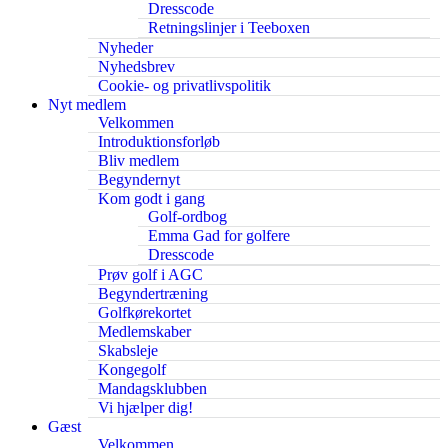
Dresscode
Retningslinjer i Teeboxen
Nyheder
Nyhedsbrev
Cookie- og privatlivspolitik
Nyt medlem
Velkommen
Introduktionsforløb
Bliv medlem
Begyndernyt
Kom godt i gang
Golf-ordbog
Emma Gad for golfere
Dresscode
Prøv golf i AGC
Begyndertræning
Golfkørekortet
Medlemskaber
Skabsleje
Kongegolf
Mandagsklubben
Vi hjælper dig!
Gæst
Velkommen