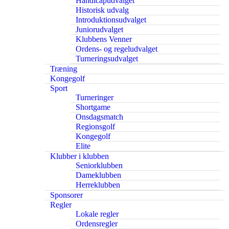
Handicapudvalget
Historisk udvalg
Introduktionsudvalget
Juniorudvalget
Klubbens Venner
Ordens- og regeludvalget
Turneringsudvalget
Træning
Kongegolf
Sport
Turneringer
Shortgame
Onsdagsmatch
Regionsgolf
Kongegolf
Elite
Klubber i klubben
Seniorklubben
Dameklubben
Herreklubben
Sponsorer
Regler
Lokale regler
Ordensregler