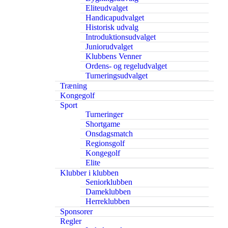
Eliteudvalget
Handicapudvalget
Historisk udvalg
Introduktionsudvalget
Juniorudvalget
Klubbens Venner
Ordens- og regeludvalget
Turneringsudvalget
Træning
Kongegolf
Sport
Turneringer
Shortgame
Onsdagsmatch
Regionsgolf
Kongegolf
Elite
Klubber i klubben
Seniorklubben
Dameklubben
Herreklubben
Sponsorer
Regler