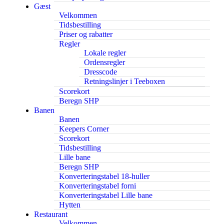
Gæst
Velkommen
Tidsbestilling
Priser og rabatter
Regler
Lokale regler
Ordensregler
Dresscode
Retningslinjer i Teeboxen
Scorekort
Beregn SHP
Banen
Banen
Keepers Corner
Scorekort
Tidsbestilling
Lille bane
Beregn SHP
Konverteringstabel 18-huller
Konverteringstabel forni
Konverteringstabel Lille bane
Hytten
Restaurant
Velkommen