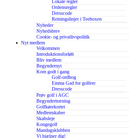
Lokale regler
Ordensregler
Dresscode
Retningslinjer i Teeboxen
Nyheder
Nyhedsbrev
Cookie- og privatlivspolitik
Nyt medlem
Velkommen
Introduktionsforløb
Bliv medlem
Begyndernyt
Kom godt i gang
Golf-ordbog
Emma Gad for golfere
Dresscode
Prøv golf i AGC
Begyndertræning
Golfkørekortet
Medlemskaber
Skabsleje
Kongegolf
Mandagsklubben
Vi hjælper dig!