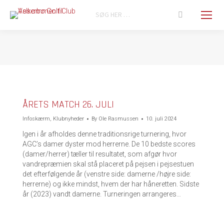
Search:
You are here:
ÅRETS MATCH 26. JULI
Infoskærm
,
Klubnyheder
By
Ole Rasmussen
10. juli 2024
Igen i år afholdes denne traditionsrige turnering, hvor
AGC’s damer dyster mod herrerne. De 10 bedste scores
(damer/herrer) tæller til resultatet, som afgør hvor
vandrepræmien skal stå placeret på pejsen i pejsestuen
det efterfølgende år (venstre side: damerne /højre side:
herrerne) og ikke mindst, hvem der har håneretten. Sidste
år (2023) vandt damerne. Turneringen arrangeres…