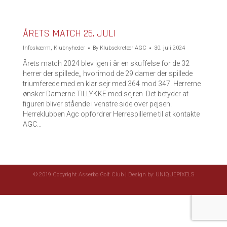
ÅRETS MATCH 26. JULI
Infoskærm
,
Klubnyheder
By
Klubsekretær AGC
30. juli 2024
Årets match 2024 blev igen i år en skuffelse for de 32
herrer der spillede,, hvorimod de 29 damer der spillede
triumferede med en klar sejr med 364 mod 347. Herrerne
ønsker Damerne TILLYKKE med sejren. Det betyder at
figuren bliver stående i venstre side over pejsen.
Herreklubben Agc opfordrer Herrespillerne til at kontakte
AGC…
© 2019 Copyright Asserbo Golf Club | Design by:
UNIQUEPIXELS