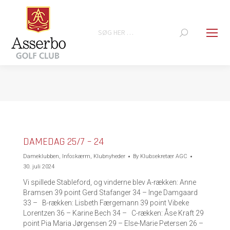
Search:
You are here:
DAMEDAG 25/7 – 24
Dameklubben
,
Infoskærm
,
Klubnyheder
By
Klubsekretær AGC
30. juli 2024
Vi spillede Stableford, og vinderne blev A-rækken: Anne
Bramsen 39 point Gerd Stafanger 34 – Inge Damgaard
33 – B-rækken: Lisbeth Færgemann 39 point Vibeke
Lorentzen 36 – Karine Bech 34 – C-rækken: Åse Kraft 29
point Pia Maria Jørgensen 29 – Else-Marie Petersen 26 –