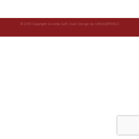
© 2019 Copyright Asserbo Golf Club | Design by:
UNIQUEPIXELS