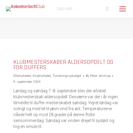
Search:
You are here:
KLUBMESTERSKABER ALDERSOPDELT OG
FOR DUFFERS
Elitenyheder
,
Klubnyheder
,
Turneringsudvalget
By
Peter Jelstrup
9. september 2024
Lørdag og søndag 7.-8. september blev der afviklet
klubmesterskab aldersopdelt. Desværre var der i år ingen
tilmeldte til duffer mesterskabet søndag. Vejret lørdag var
solrigt og med let til jævn vind fra øst. Temperaturerne
nåede helt op mod 28 grader på denne flotte
sensommerdag. Søndag var vinden drejet til sydøst og
tog en smule til…