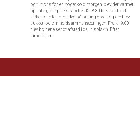
og til trods for en noget kold morgen, blev der varmet
op i alle golf spillets facetter. Kl. 8.30 blev kontoret
lukket og alle samledes på putting green og der blev
trukket lod om holdsammensætningen. Fra kl. 9.00
blev holdene sendt afsted i dejlig solskin. Efter
turneringen…