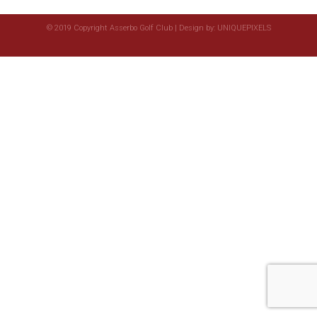
© 2019 Copyright Asserbo Golf Club | Design by:
UNIQUEPIXELS