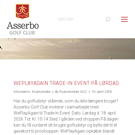
Search:
You are here:
WEPLAYAGAIN TRADE-IN EVENT PÅ LØRDAG
Infoskærm
,
Klubnyheder
By
Klubsekretær AGC
16. april 2026
Har du golfudstyr stående, som du ikke længere bruger?
Asserbo Golf Club inviterer i samarbejde med
WePlayAgain til Trade-In Event: Dato: Lørdag d. 18. april
2026 Tid: Kl. 10-14 Sted: I gården ved shoppen På dagen
kan du få vurderet dit brugte golfudstyr og bytte det til et
gavekort til proshoppen. WePlayAgain opkøber blandt