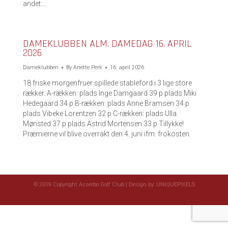
andet:…
DAMEKLUBBEN ALM. DAMEDAG 16. APRIL
2026
Dameklubben
By
Anette Perk
16. april 2026
18 friske morgenfruer spillede stableford i 3 lige store
rækker. A-rækken: plads Inge Damgaard 39 p plads Miki
Hedegaard 34 p B-rækken: plads Anne Bramsen 34 p
plads Vibeke Lorentzen 32 p C-rækken: plads Ulla
Mønsted 37 p plads Astrid Mortensen 33 p Tillykke!
Præmierne vil blive overrakt den 4. juni ifm. frokosten.
© 2019 Copyright Asserbo Golf Club | Design by:
UNIQUEPIXELS