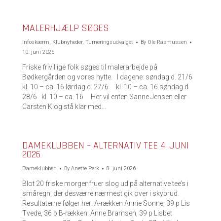
MALERHJÆLP SØGES
Infoskærm
,
Klubnyheder
,
Turneringsudvalget
By
Ole Rasmussen
10. juni 2026
Friske frivillige folk søges til malerarbejde på
Bødkergården og vores hytte. I dagene: søndag d. 21/6
kl. 10 – ca. 16 lørdag d. 27/6 kl. 10 – ca. 16 søndag d.
28/6 kl. 10 – ca. 16 Her vil enten Sanne Jensen eller
Carsten Klog stå klar med…
DAMEKLUBBEN – ALTERNATIV TEE 4. JUNI
2026
Dameklubben
By
Anette Perk
8. juni 2026
Blot 20 friske morgenfruer slog ud på alternative tee’s i
småregn, der desværre nærmest gik over i skybrud.
Resultaterne følger her: A-rækken Annie Sonne, 39 p Lis
Tvede, 36 p B-rækken: Anne Bramsen, 39 p Lisbet