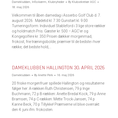
Dameklubben
,
Infoskærm
,
Klubnyheder
By
Klubsekretær AGC
18. maj 2026
Velkommen til åben damedag i Asserbo Golf Club d. 7.
august 2026 Mødetid kl. 7.30 Gunstart kl. 9.00
Turneringsform: Individuel Stableford i 3 lige store rækker
og holdmatch Pris: Gæster kr. 500 – AGC’er og
Kongegolfere kr. 350 Prisen dækker morgenmad,
frokost, frie træningsbolde, præmier til de bedste i hver
række, det bedste hold,…
DAMEKLUBBEN HALLINGTON 30. APRIL 2026
Dameklubben
By
Anette Perk
16. maj 2026
20 friske morgenfruer spillede Hallington og resultaterne
følger her: A-rækken Ruth Christensen, 79 p Inge
Buchmann, 72 p B-rækken: Anette Bredal Kock, 79 p Anne
Bramsen, 74 p C-rækken: Mette Trock-Jansen, 74 p
Karine Beck, 70 p Tillykke! Præmierne vil blive overrakt
den 4. juni ifm. frokosten.