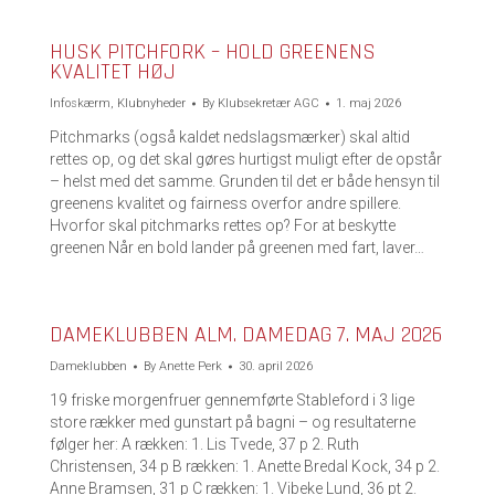
HUSK PITCHFORK – HOLD GREENENS
KVALITET HØJ
Infoskærm
,
Klubnyheder
By
Klubsekretær AGC
1. maj 2026
Pitchmarks (også kaldet nedslagsmærker) skal altid
rettes op, og det skal gøres hurtigst muligt efter de opstår
– helst med det samme. Grunden til det er både hensyn til
greenens kvalitet og fairness overfor andre spillere.
Hvorfor skal pitchmarks rettes op? For at beskytte
greenen Når en bold lander på greenen med fart, laver…
DAMEKLUBBEN ALM. DAMEDAG 7. MAJ 2026
Dameklubben
By
Anette Perk
30. april 2026
19 friske morgenfruer gennemførte Stableford i 3 lige
store rækker med gunstart på bagni – og resultaterne
følger her: A rækken: 1. Lis Tvede, 37 p 2. Ruth
Christensen, 34 p B rækken: 1. Anette Bredal Kock, 34 p 2.
Anne Bramsen, 31 p C rækken: 1. Vibeke Lund, 36 pt 2.