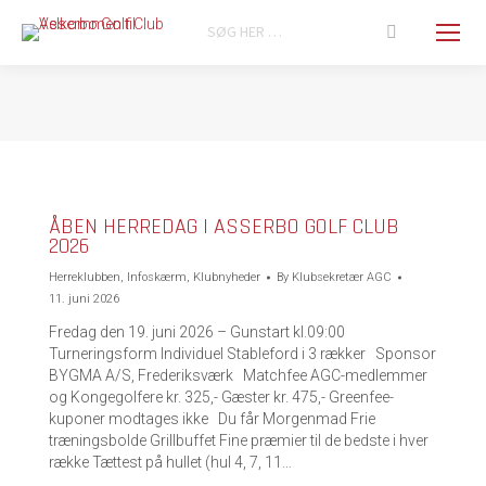
Search:
You are here:
ÅBEN HERREDAG I ASSERBO GOLF CLUB
2026
Herreklubben
,
Infoskærm
,
Klubnyheder
By
Klubsekretær AGC
11. juni 2026
Fredag den 19. juni 2026 – Gunstart kl.09:00
Turneringsform Individuel Stableford i 3 rækker Sponsor
BYGMA A/S, Frederiksværk Matchfee AGC-medlemmer
og Kongegolfere kr. 325,- Gæster kr. 475,- Greenfee-
kuponer modtages ikke Du får Morgenmad Frie
træningsbolde Grillbuffet Fine præmier til de bedste i hver
række Tættest på hullet (hul 4, 7, 11…