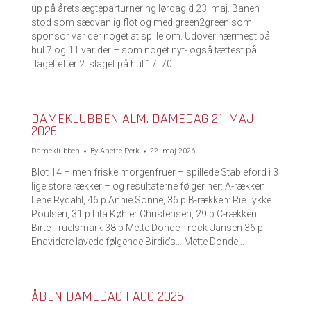
up på årets ægteparturnering lørdag d 23. maj. Banen
stod som sædvanlig flot og med green2green som
sponsor var der noget at spille om. Udover nærmest på
hul 7 og 11 var der – som noget nyt- også tættest på
flaget efter 2. slaget på hul 17. 70…
DAMEKLUBBEN ALM. DAMEDAG 21. MAJ
2026
Dameklubben
By
Anette Perk
22. maj 2026
Blot 14 – men friske morgenfruer – spillede Stableford i 3
lige store rækker – og resultaterne følger her: A-rækken
Lene Rydahl, 46 p Annie Sonne, 36 p B-rækken: Rie Lykke
Poulsen, 31 p Lita Køhler Christensen, 29 p C-rækken:
Birte Truelsmark 38 p Mette Donde Trock-Jansen 36 p
Endvidere lavede følgende Birdie’s… Mette Donde…
ÅBEN DAMEDAG I AGC 2026