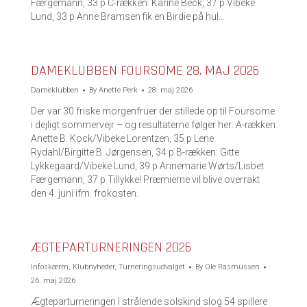
Færgemann, 33 p C-rækken: Karine Beck, 37 p Vibeke
Lund, 33 p Anne Bramsen fik en Birdie på hul…
DAMEKLUBBEN FOURSOME 28. MAJ 2026
Dameklubben
By
Anette Perk
28. maj 2026
Der var 30 friske morgenfruer der stillede op til Foursome
i dejligt sommervejr – og resultaterne følger her: A-rækken
Anette B. Kock/Vibeke Lorentzen, 35 p Lene
Rydahl/Birgitte B. Jørgensen, 34 p B-rækken: Gitte
Lykkegaard/Vibeke Lund, 39 p Annemarie Wørts/Lisbet
Færgemann, 37 p Tillykke! Præmierne vil blive overrakt
den 4. juni ifm. frokosten.
ÆGTEPARTURNERINGEN 2026
Infoskærm
,
Klubnyheder
,
Turneringsudvalget
By
Ole Rasmussen
26. maj 2026
Ægteparturneringen I strålende solskind slog 54 spillere