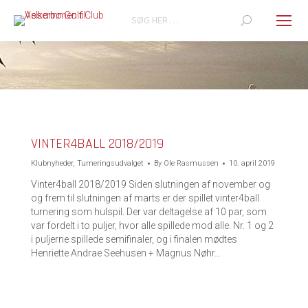
Search:
You are here:
VINTER4BALL 2018/2019
Klubnyheder
,
Turneringsudvalget
By
Ole Rasmussen
10. april 2019
Vinter4ball 2018/2019 Siden slutningen af november og
og frem til slutningen af marts er der spillet vinter4ball
turnering som hulspil. Der var deltagelse af 10 par, som
var fordelt i to puljer, hvor alle spillede mod alle. Nr. 1 og 2
i puljerne spillede semifinaler, og i finalen mødtes
Henriette Andrae Seehusen + Magnus Nøhr…