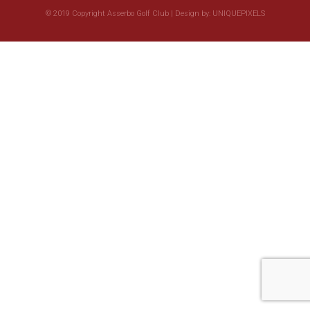
© 2019 Copyright Asserbo Golf Club | Design by:
UNIQUEPIXELS