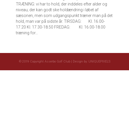
TRÆNING: vi har to hold, der inddeles efter alder og
niveau; der kan godt ske holdændring i løbet af
sæsonen, men som udgangspunkt træner man på det
hold, man var på sidste år. TIRSDAG: Kl. 16.00-
17.20 Kl. 17.30-18.50 FREDAG: Kl. 16.00-18.00
træning for…
© 2019 Copyright Asserbo Golf Club | Design by:
UNIQUEPIXELS