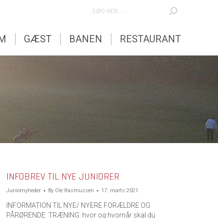
SEARCH:
EM
GÆST
BANEN
RESTAURANT
EM
GÆST
BANEN
RESTAURANT
INFOBREV TIL NYE JUNIORER
Juniornyheder
By
Ole Rasmussen
17. marts 2021
INFORMATION TIL NYE/ NYERE FORÆLDRE OG
PÅRØRENDE: TRÆNING: hvor og hvornår skal du