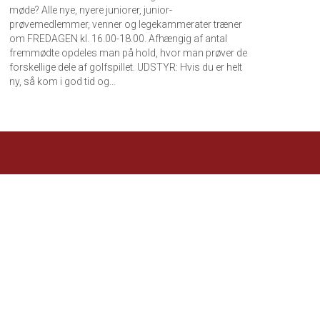
møde? Alle nye, nyere juniorer, junior-
prøvemedlemmer, venner og legekammerater træner
om FREDAGEN kl. 16.00-18.00. Afhængig af antal
fremmødte opdeles man på hold, hvor man prøver de
forskellige dele af golfspillet. UDSTYR: Hvis du er helt
ny, så kom i god tid og…