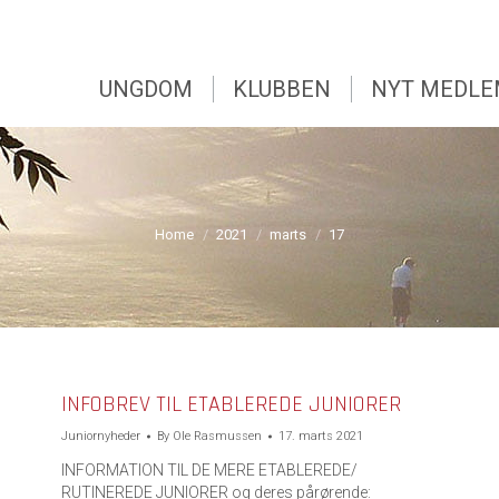
UNGDOM
KLUBBEN
NYT MEDL
UNGDOM
KLUBBEN
NYT MEDL
You are here:
Home
2021
marts
17
INFOBREV TIL ETABLEREDE JUNIORER
Juniornyheder
By
Ole Rasmussen
17. marts 2021
INFORMATION TIL DE MERE ETABLEREDE/
RUTINEREDE JUNIORER og deres pårørende: