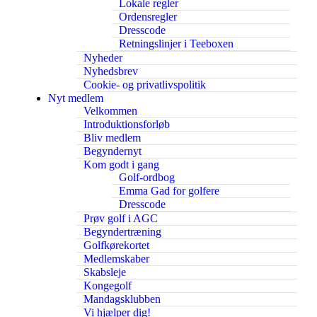
Lokale regler
Ordensregler
Dresscode
Retningslinjer i Teeboxen
Nyheder
Nyhedsbrev
Cookie- og privatlivspolitik
Nyt medlem
Velkommen
Introduktionsforløb
Bliv medlem
Begyndernyt
Kom godt i gang
Golf-ordbog
Emma Gad for golfere
Dresscode
Prøv golf i AGC
Begyndertræning
Golfkørekortet
Medlemskaber
Skabsleje
Kongegolf
Mandagsklubben
Vi hjælper dig!