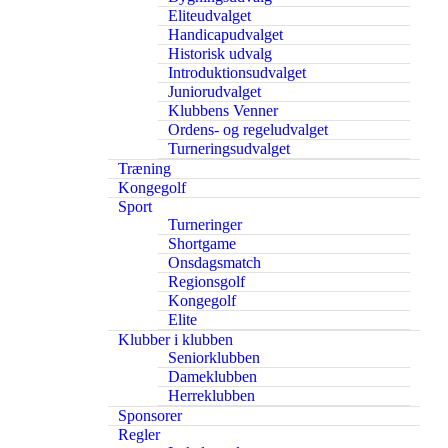
Eliteudvalget
Handicapudvalget
Historisk udvalg
Introduktionsudvalget
Juniorudvalget
Klubbens Venner
Ordens- og regeludvalget
Turneringsudvalget
Træning
Kongegolf
Sport
Turneringer
Shortgame
Onsdagsmatch
Regionsgolf
Kongegolf
Elite
Klubber i klubben
Seniorklubben
Dameklubben
Herreklubben
Sponsorer
Regler