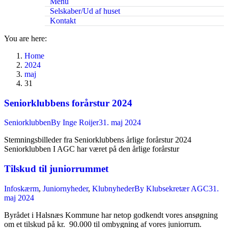
Menu
Selskaber/Ud af huset
Kontakt
You are here:
Home
2024
maj
31
Seniorklubbens forårstur 2024
Seniorklubben
By
Inge Roijer
31. maj 2024
Stemningsbilleder fra Seniorklubbens årlige forårstur 2024
Seniorklubben I AGC har været på den årlige forårstur
Tilskud til juniorrummet
Infoskærm
,
Juniornyheder
,
Klubnyheder
By
Klubsekretær AGC
31.
maj 2024
Byrådet i Halsnæs Kommune har netop godkendt vores ansøgning
om et tilskud på kr. 90.000 til ombygning af vores juniorrum.