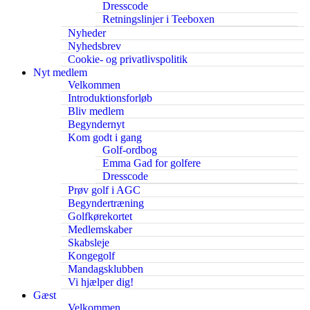
Dresscode
Retningslinjer i Teeboxen
Nyheder
Nyhedsbrev
Cookie- og privatlivspolitik
Nyt medlem
Velkommen
Introduktionsforløb
Bliv medlem
Begyndernyt
Kom godt i gang
Golf-ordbog
Emma Gad for golfere
Dresscode
Prøv golf i AGC
Begyndertræning
Golfkørekortet
Medlemskaber
Skabsleje
Kongegolf
Mandagsklubben
Vi hjælper dig!
Gæst
Velkommen