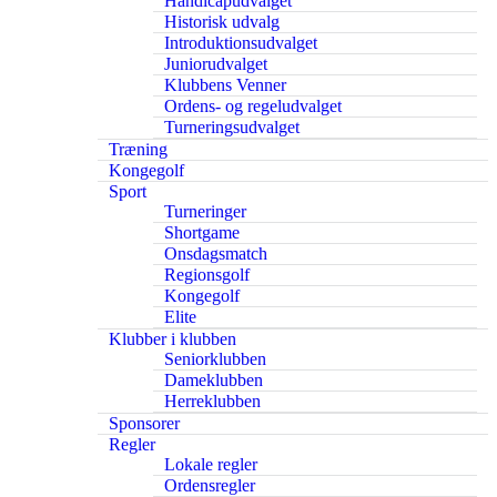
Handicapudvalget
Historisk udvalg
Introduktionsudvalget
Juniorudvalget
Klubbens Venner
Ordens- og regeludvalget
Turneringsudvalget
Træning
Kongegolf
Sport
Turneringer
Shortgame
Onsdagsmatch
Regionsgolf
Kongegolf
Elite
Klubber i klubben
Seniorklubben
Dameklubben
Herreklubben
Sponsorer
Regler
Lokale regler
Ordensregler