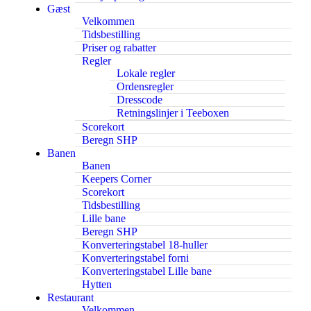
Gæst
Velkommen
Tidsbestilling
Priser og rabatter
Regler
Lokale regler
Ordensregler
Dresscode
Retningslinjer i Teeboxen
Scorekort
Beregn SHP
Banen
Banen
Keepers Corner
Scorekort
Tidsbestilling
Lille bane
Beregn SHP
Konverteringstabel 18-huller
Konverteringstabel forni
Konverteringstabel Lille bane
Hytten
Restaurant
Velkommen