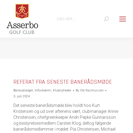
Search:
You are here:
REFERAT FRA SENESTE BANERÅDSMØDE
Baneudvalget
,
Infoskærm
,
Klubnyheder
By
Ole Rasmussen
3. juli 2024
Det seneste banerådsmøde blev holdt hos Kurt
Kristensen og ud over aftenens vært, clubmanager Annie
Christensen, chefgreenkeeper Andri Pepke Gunnarsson
og bestyrelsesmedlem Carsten Klog, deltog følgende
banerådsmedlemmer i mødet: Pia Christensen, Michael