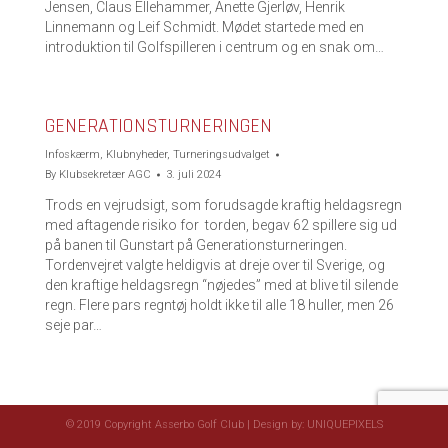
Jensen, Claus Ellehammer, Anette Gjerløv, Henrik
Linnemann og Leif Schmidt. Mødet startede med en
introduktion til Golfspilleren i centrum og en snak om…
GENERATIONSTURNERINGEN
Infoskærm
,
Klubnyheder
,
Turneringsudvalget
By
Klubsekretær AGC
3. juli 2024
Trods en vejrudsigt, som forudsagde kraftig heldagsregn
med aftagende risiko for torden, begav 62 spillere sig ud
på banen til Gunstart på Generationsturneringen.
Tordenvejret valgte heldigvis at dreje over til Sverige, og
den kraftige heldagsregn “nøjedes” med at blive til silende
regn. Flere pars regntøj holdt ikke til alle 18 huller, men 26
seje par…
© 2019 Copyright Asserbo Golf Club | Design by:
UNIQUEPIXELS