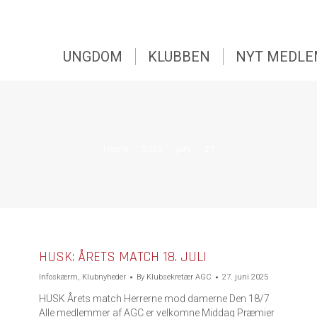
UNGDOM
KLUBBEN
NYT MEDL
UNGDOM
KLUBBEN
NYT MEDL
You are here:
Home
2025
juni
27
HUSK: ÅRETS MATCH 18. JULI
Infoskærm
,
Klubnyheder
By
Klubsekretær AGC
27. juni 2025
HUSK Årets match Herrerne mod damerne Den 18/7
Alle medlemmer af AGC er velkomne Middag Præmier