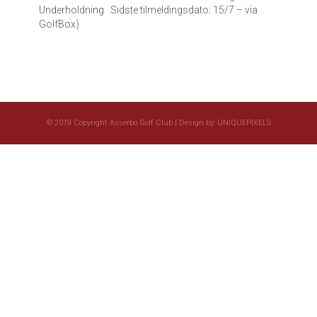
Underholdning Sidste tilmeldingsdato: 15/7 – via
GolfBox)
© 2019 Copyright Asserbo Golf Club | Design by:
UNIQUEPIXELS