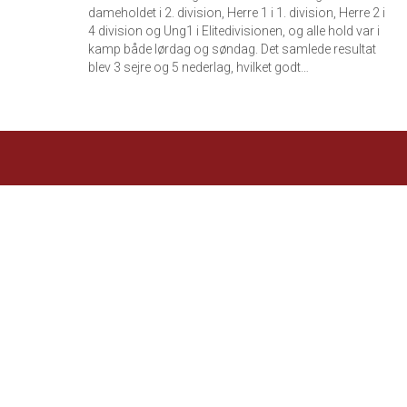
dameholdet i 2. division, Herre 1 i 1. division, Herre 2 i
4 division og Ung1 i Elitedivisionen, og alle hold var i
kamp både lørdag og søndag. Det samlede resultat
blev 3 sejre og 5 nederlag, hvilket godt…