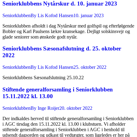
Seniorklubbens Nytårskur d. 10. januar 2023
Seniorklubben
By
Lis Kofod Hansen
10. januar 2023
Seniorklubben afholdt i dag Nytårskur med golfspil og efterfølgende
Bobler og Karl Paulsens lækre kransekage. Dejligt solskinsvejr og
glade seniorer som ønskede godt nytår.
Seniorklubbens Sæsonafslutning d. 25. oktober
2022
Seniorklubben
By
Lis Kofod Hansen
25. oktober 2022
Seniorklubbens Sæsonafslutning 25.10.22
Stiftende generalforsamling i Seniorklubben
15.11.2022 kl. 13.00
Seniorklubben
By
Inge Roijer
20. oktober 2022
Der indkaldes herved til stiftende generalforsamling i Seniorklubben
i AGC tirsdag den 15.11.2022 kl. 13.00 i klubstuen. Vi afholder
stiftende generalforsamling i Seniorklubben i AGC i henhold til
udsendt dagsorden og udkast til vedtægter, som ligeledes er her på