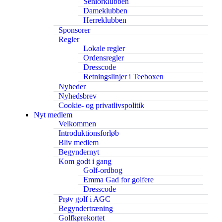
Seniorklubben
Dameklubben
Herreklubben
Sponsorer
Regler
Lokale regler
Ordensregler
Dresscode
Retningslinjer i Teeboxen
Nyheder
Nyhedsbrev
Cookie- og privatlivspolitik
Nyt medlem
Velkommen
Introduktionsforløb
Bliv medlem
Begyndernyt
Kom godt i gang
Golf-ordbog
Emma Gad for golfere
Dresscode
Prøv golf i AGC
Begyndertræning
Golfkørekortet