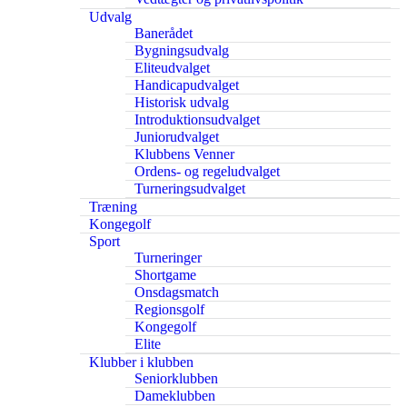
Udvalg
Banerådet
Bygningsudvalg
Eliteudvalget
Handicapudvalget
Historisk udvalg
Introduktionsudvalget
Juniorudvalget
Klubbens Venner
Ordens- og regeludvalget
Turneringsudvalget
Træning
Kongegolf
Sport
Turneringer
Shortgame
Onsdagsmatch
Regionsgolf
Kongegolf
Elite
Klubber i klubben
Seniorklubben
Dameklubben