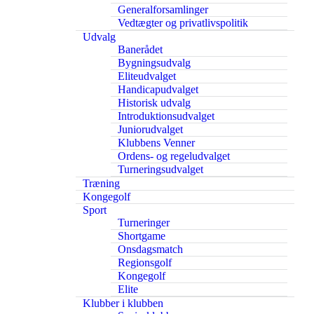
Generalforsamlinger
Vedtægter og privatlivspolitik
Udvalg
Banerådet
Bygningsudvalg
Eliteudvalget
Handicapudvalget
Historisk udvalg
Introduktionsudvalget
Juniorudvalget
Klubbens Venner
Ordens- og regeludvalget
Turneringsudvalget
Træning
Kongegolf
Sport
Turneringer
Shortgame
Onsdagsmatch
Regionsgolf
Kongegolf
Elite
Klubber i klubben