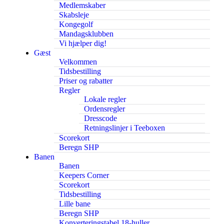
Medlemskaber
Skabsleje
Kongegolf
Mandagsklubben
Vi hjælper dig!
Gæst
Velkommen
Tidsbestilling
Priser og rabatter
Regler
Lokale regler
Ordensregler
Dresscode
Retningslinjer i Teeboxen
Scorekort
Beregn SHP
Banen
Banen
Keepers Corner
Scorekort
Tidsbestilling
Lille bane
Beregn SHP
Konverteringstabel 18-huller