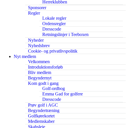
Herreklubben
Sponsorer
Regler
Lokale regler
Ordensregler
Dresscode
Retningslinjer i Teeboxen
Nyheder
Nyhedsbrev
Cookie- og privatlivspolitik
Nyt medlem
Velkommen
Introduktionsforløb
Bliv medlem
Begyndernyt
Kom godt i gang
Golf-ordbog
Emma Gad for golfere
Dresscode
Prøv golf i AGC
Begyndertræning
Golfkørekortet
Medlemskaber
Skabsleje