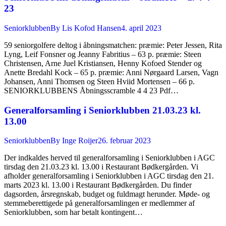
23
Seniorklubben
By
Lis Kofod Hansen
4. april 2023
59 seniorgolfere deltog i åbningsmatchen: præmie: Peter Jessen, Rita
Lyng, Leif Fonsner og Jeanny Fabritius – 63 p. præmie: Steen
Christensen, Arne Juel Kristiansen, Henny Kofoed Stender og
Anette Bredahl Kock – 65 p. præmie: Anni Nørgaard Larsen, Vagn
Johansen, Anni Thomsen og Steen Hviid Mortensen – 66 p.
SENIORKLUBBENS Åbningsscramble 4 4 23 Pdf…
Generalforsamling i Seniorklubben 21.03.23 kl.
13.00
Seniorklubben
By
Inge Roijer
26. februar 2023
Der indkaldes herved til generalforsamling i Seniorklubben i AGC
tirsdag den 21.03.23 kl. 13.00 i Restaurant Bødkergården. Vi
afholder generalforsamling i Seniorklubben i AGC tirsdag den 21.
marts 2023 kl. 13.00 i Restaurant Bødkergården. Du finder
dagsorden, årsregnskab, budget og fuldmagt herunder. Møde- og
stemmeberettigede på generalforsamlingen er medlemmer af
Seniorklubben, som har betalt kontingent…