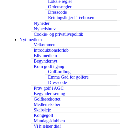
Lokale regler
Ordensregler
Dresscode
Retningslinjer i Teeboxen
Nyheder
Nyhedsbrev
Cookie- og privatlivspolitik
Nyt medlem
Velkommen
Introduktionsforløb
Bliv medlem
Begyndernyt
Kom godt i gang
Golf-ordbog
Emma Gad for golfere
Dresscode
Prøv golf i AGC
Begyndertræning
Golfkørekortet
Medlemskaber
Skabsleje
Kongegolf
Mandagsklubben
Vi hjælper dig!