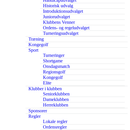
Handicapudvalget
Historisk udvalg
Introduktionsudvalget
Juniorudvalget
Klubbens Venner
Ordens- og regeludvalget
Turneringsudvalget
Træning
Kongegolf
Sport
Turneringer
Shortgame
Onsdagsmatch
Regionsgolf
Kongegolf
Elite
Klubber i klubben
Seniorklubben
Dameklubben
Herreklubben
Sponsorer
Regler
Lokale regler
Ordensregler