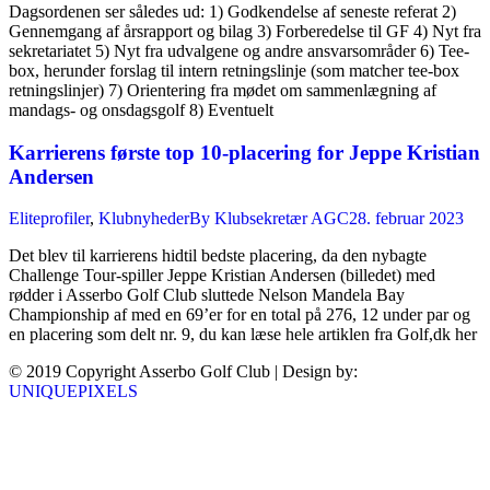
Dagsordenen ser således ud: 1) Godkendelse af seneste referat 2)
Gennemgang af årsrapport og bilag 3) Forberedelse til GF 4) Nyt fra
sekretariatet 5) Nyt fra udvalgene og andre ansvarsområder 6) Tee-
box, herunder forslag til intern retningslinje (som matcher tee-box
retningslinjer) 7) Orientering fra mødet om sammenlægning af
mandags- og onsdagsgolf 8) Eventuelt
Karrierens første top 10-placering for Jeppe Kristian
Andersen
Eliteprofiler
,
Klubnyheder
By
Klubsekretær AGC
28. februar 2023
Det blev til karrierens hidtil bedste placering, da den nybagte
Challenge Tour-spiller Jeppe Kristian Andersen (billedet) med
rødder i Asserbo Golf Club sluttede Nelson Mandela Bay
Championship af med en 69’er for en total på 276, 12 under par og
en placering som delt nr. 9, du kan læse hele artiklen fra Golf,dk her
© 2019 Copyright Asserbo Golf Club | Design by:
UNIQUEPIXELS