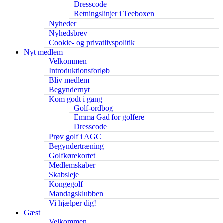
Dresscode
Retningslinjer i Teeboxen
Nyheder
Nyhedsbrev
Cookie- og privatlivspolitik
Nyt medlem
Velkommen
Introduktionsforløb
Bliv medlem
Begyndernyt
Kom godt i gang
Golf-ordbog
Emma Gad for golfere
Dresscode
Prøv golf i AGC
Begyndertræning
Golfkørekortet
Medlemskaber
Skabsleje
Kongegolf
Mandagsklubben
Vi hjælper dig!
Gæst
Velkommen