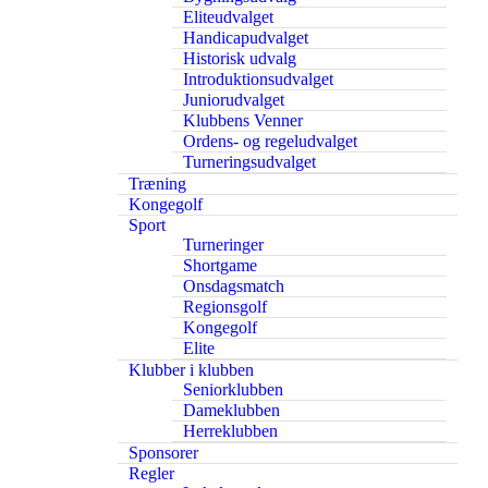
Eliteudvalget
Handicapudvalget
Historisk udvalg
Introduktionsudvalget
Juniorudvalget
Klubbens Venner
Ordens- og regeludvalget
Turneringsudvalget
Træning
Kongegolf
Sport
Turneringer
Shortgame
Onsdagsmatch
Regionsgolf
Kongegolf
Elite
Klubber i klubben
Seniorklubben
Dameklubben
Herreklubben
Sponsorer
Regler