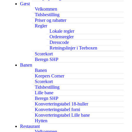
Gæst
Velkommen
Tidsbestilling
Priser og rabatter
Regler
Lokale regler
Ordensregler
Dresscode
Retningslinjer i Teeboxen
Scorekort
Beregn SHP
Banen
Banen
Keepers Corner
Scorekort
Tidsbestilling
Lille bane
Beregn SHP
Konverteringstabel 18-huller
Konverteringstabel forni
Konverteringstabel Lille bane
Hytten
Restaurant
Velkommen