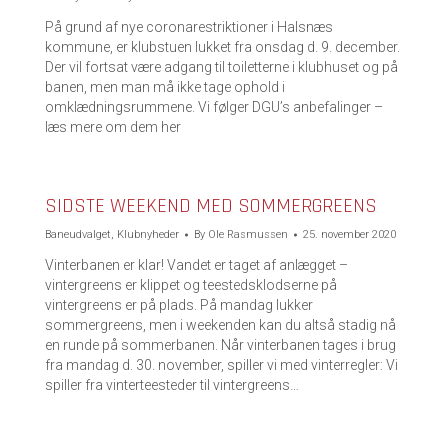
På grund af nye coronarestriktioner i Halsnæs
kommune, er klubstuen lukket fra onsdag d. 9. december.
Der vil fortsat være adgang til toiletterne i klubhuset og på
banen, men man må ikke tage ophold i
omklædningsrummene. Vi følger DGU’s anbefalinger –
læs mere om dem her
SIDSTE WEEKEND MED SOMMERGREENS
Baneudvalget
,
Klubnyheder
By
Ole Rasmussen
25. november 2020
Vinterbanen er klar! Vandet er taget af anlægget –
vintergreens er klippet og teestedsklodserne på
vintergreens er på plads. På mandag lukker
sommergreens, men i weekenden kan du altså stadig nå
en runde på sommerbanen. Når vinterbanen tages i brug
fra mandag d. 30. november, spiller vi med vinterregler: Vi
spiller fra vinterteesteder til vintergreens…