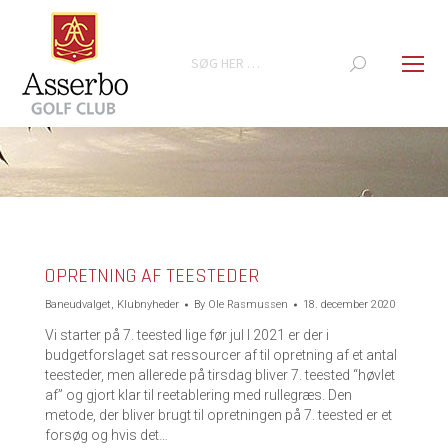
Search:
You are here:
OPRETNING AF TEESTEDER
Baneudvalget
,
Klubnyheder
By
Ole Rasmussen
18. december 2020
Vi starter på 7. teested lige før jul I 2021 er der i
budgetforslaget sat ressourcer af til opretning af et antal
teesteder, men allerede på tirsdag bliver 7. teested “høvlet
af” og gjort klar til reetablering med rullegræs. Den
metode, der bliver brugt til opretningen på 7. teested er et
forsøg og hvis det…