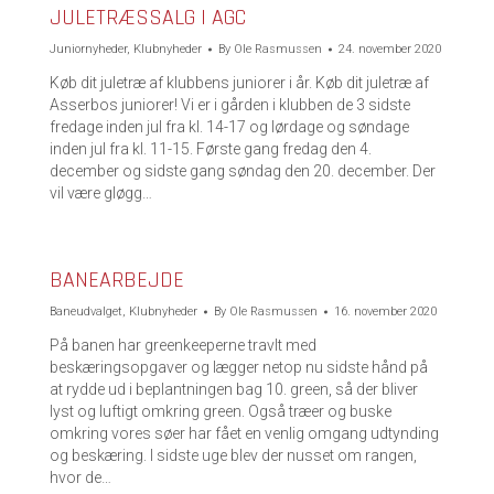
JULETRÆSSALG I AGC
Juniornyheder
,
Klubnyheder
By
Ole Rasmussen
24. november 2020
Køb dit juletræ af klubbens juniorer i år. Køb dit juletræ af
Asserbos juniorer! Vi er i gården i klubben de 3 sidste
fredage inden jul fra kl. 14-17 og lørdage og søndage
inden jul fra kl. 11-15. Første gang fredag den 4.
december og sidste gang søndag den 20. december. Der
vil være gløgg…
BANEARBEJDE
Baneudvalget
,
Klubnyheder
By
Ole Rasmussen
16. november 2020
På banen har greenkeeperne travlt med
beskæringsopgaver og lægger netop nu sidste hånd på
at rydde ud i beplantningen bag 10. green, så der bliver
lyst og luftigt omkring green. Også træer og buske
omkring vores søer har fået en venlig omgang udtynding
og beskæring. I sidste uge blev der nusset om rangen,
hvor de…