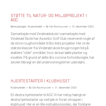
STØTTE TIL NATUR- OG MILJØPROJEKT I
AGC
Baneudvalget
,
Klubnyheder
By
Ole Rasmussen
15. december 2020
Samarbejde med Vinderødskole I samarbejde med
Vinderød Skole har Asserbo Golf Club reserveret nogle af
de store roughområder til Bio-blitz-projekter. Her vil de
største klasser fra Vinderød skole bruge nogen tid på
etablere “vilde” områder, hvor de kan tælle planter og
insekter. På grund af dette års corona-forholdsregler, har
skolen tilbragt en del undervisningstimer udendørs…
HJERTESTARTER I KLUBHUSET
Klubnyheder
By
Ole Rasmussen
11. december 2020
En ekstra hjertestarter til AGC Vi har netop hængt en
ekstra hjertestarter op ved tjek-in foran shoppen i
klubhuset. Her er en lille instruktionsvideo, der forklarer