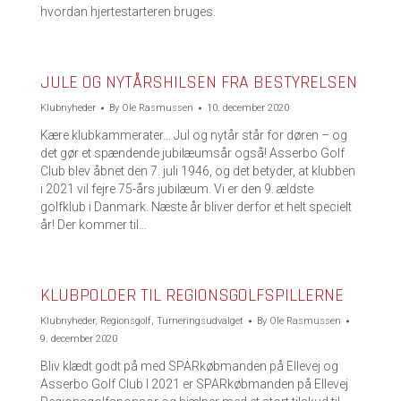
hvordan hjertestarteren bruges.
JULE OG NYTÅRSHILSEN FRA BESTYRELSEN
Klubnyheder
By
Ole Rasmussen
10. december 2020
Kære klubkammerater… Jul og nytår står for døren – og
det gør et spændende jubilæumsår også! Asserbo Golf
Club blev åbnet den 7. juli 1946, og det betyder, at klubben
i 2021 vil fejre 75-års jubilæum. Vi er den 9. ældste
golfklub i Danmark. Næste år bliver derfor et helt specielt
år! Der kommer til…
KLUBPOLOER TIL REGIONSGOLFSPILLERNE
Klubnyheder
,
Regionsgolf
,
Turneringsudvalget
By
Ole Rasmussen
9. december 2020
Bliv klædt godt på med SPARkøbmanden på Ellevej og
Asserbo Golf Club I 2021 er SPARkøbmanden på Ellevej