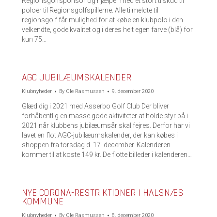
Regionsgolfsponsor og hjælper med et stort tilskud til
poloer til Regionsgolfspillerne. Alle tilmeldte til
regionsgolf får mulighed for at købe en klubpolo i den
velkendte, gode kvalitet og i deres helt egen farve (blå) for
kun 75…
AGC JUBILÆUMSKALENDER
Klubnyheder
By
Ole Rasmussen
9. december 2020
Glæd dig i 2021 med Asserbo Golf Club Der bliver
forhåbentlig en masse gode aktiviteter at holde styr på i
2021 når klubbens jubilæumsår skal fejres. Derfor har vi
lavet en flot AGC-jubilæumskalender, der kan købes i
shoppen fra torsdag d. 17. december. Kalenderen
kommer til at koste 149 kr. De flotte billeder i kalenderen…
NYE CORONA-RESTRIKTIONER I HALSNÆS
KOMMUNE
Klubnyheder
By
Ole Rasmussen
8. december 2020