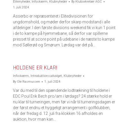
Elitenyheder
,
Infoskærm
,
Klubnyheder
By
Klubsekretær AGC
1. juli 2024
Asserbo er repræsenteret i Elitedivisionen for
ungdomshold, og møder derfor skarp modstand i alle
afdelinger. I den første divisions weekend fik vi kun 1 point
i de to kampe på hjemmebane, så derfor var spillerne
presset til at score point på udebane i de næste to kampe
mod Søllerød og Smørum. Lørdag var det på…
HOLDENE ER KLAR!
Infoskærm
,
Introduktionsudvalget
,
Klubnyheder
By
Ole Rasmussen
1. juli 2024
Var du med til den spændende lodtrækning til holdene i
EDC Poul Erik Bech pro/am i lørdags? 24 stærke hold er
nu klar til turneringen, men før vi når til turneringsdagen er
der først endnu et hyggeligt arrangement i golfklubben,
når der fredag d. 12. juli fra klokken 16 afholdes en
auktion, hvor man kan…