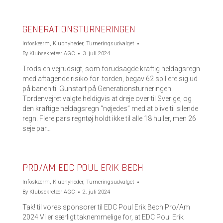
GENERATIONSTURNERINGEN
Infoskærm
,
Klubnyheder
,
Turneringsudvalget
By
Klubsekretær AGC
3. juli 2024
Trods en vejrudsigt, som forudsagde kraftig heldagsregn
med aftagende risiko for torden, begav 62 spillere sig ud
på banen til Gunstart på Generationsturneringen.
Tordenvejret valgte heldigvis at dreje over til Sverige, og
den kraftige heldagsregn “nøjedes” med at blive til silende
regn. Flere pars regntøj holdt ikke til alle 18 huller, men 26
seje par…
PRO/AM EDC POUL ERIK BECH
Infoskærm
,
Klubnyheder
,
Turneringsudvalget
By
Klubsekretær AGC
2. juli 2024
Tak! til vores sponsorer til EDC Poul Erik Bech Pro/Am
2024 Vi er særligt taknemmelige for, at EDC Poul Erik