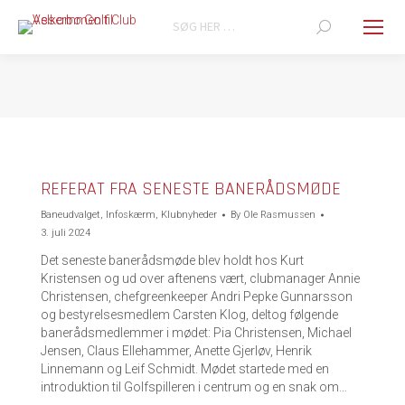
Search:
You are here:
REFERAT FRA SENESTE BANERÅDSMØDE
Baneudvalget
,
Infoskærm
,
Klubnyheder
By
Ole Rasmussen
3. juli 2024
Det seneste banerådsmøde blev holdt hos Kurt
Kristensen og ud over aftenens vært, clubmanager Annie
Christensen, chefgreenkeeper Andri Pepke Gunnarsson
og bestyrelsesmedlem Carsten Klog, deltog følgende
banerådsmedlemmer i mødet: Pia Christensen, Michael
Jensen, Claus Ellehammer, Anette Gjerløv, Henrik
Linnemann og Leif Schmidt. Mødet startede med en
introduktion til Golfspilleren i centrum og en snak om…