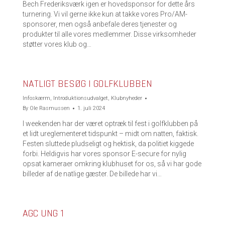
Bech Frederiksværk igen er hovedsponsor for dette års
turnering. Vi vil gerne ikke kun at takke vores Pro/AM-
sponsorer, men også anbefale deres tjenester og
produkter til alle vores medlemmer. Disse virksomheder
støtter vores klub og…
NATLIGT BESØG I GOLFKLUBBEN
Infoskærm
,
Introduktionsudvalget
,
Klubnyheder
By
Ole Rasmussen
1. juli 2024
I weekenden har der været optræk til fest i golfklubben på
et lidt ureglementeret tidspunkt – midt om natten, faktisk.
Festen sluttede pludseligt og hektisk, da politiet kiggede
forbi. Heldigvis har vores sponsor E-secure for nylig
opsat kameraer omkring klubhuset for os, så vi har gode
billeder af de natlige gæster. De billede har vi…
AGC UNG 1